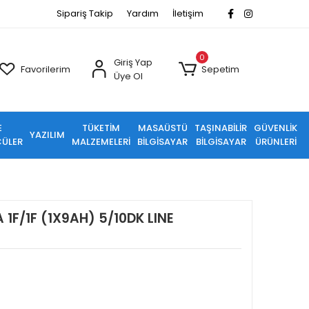
Sipariş Takip
Yardım
İletişim
0
Giriş Yap
Favorilerim
Sepetim
Üye Ol
E
TÜKETİM
MASAÜSTÜ
TAŞINABİLİR
GÜVENLİK
YAZILIM
ÜLER
MALZEMELERİ
BİLGİSAYAR
BİLGİSAYAR
ÜRÜNLERİ
1F/1F (1X9AH) 5/10DK LINE