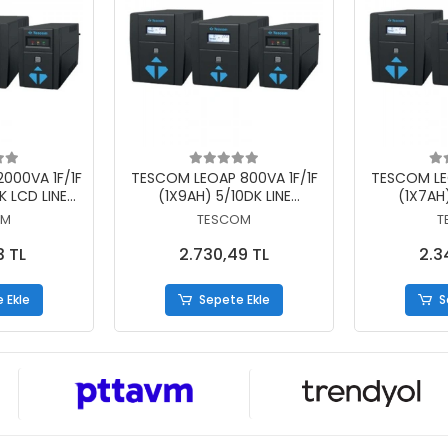
 Ekle
Sepete Ekle
S
000VA 1F/1F
TESCOM LEOAP 800VA 1F/1F
TESCOM LE
 LCD LINE
(1X9AH) 5/10DK LINE
(1X7AH)
F UPS
INTERAKTIF UPS
INTE
OM
TESCOM
T
3 TL
2.730,49 TL
2.3
 Ekle
Sepete Ekle
S