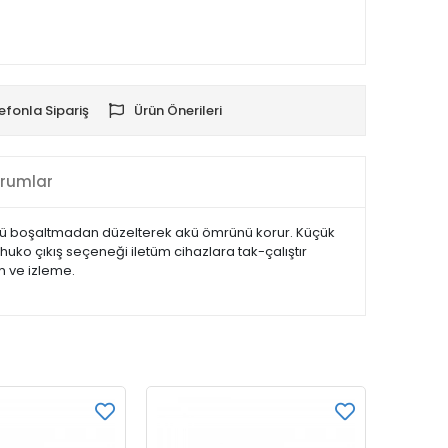
efonla Sipariş
Ürün Önerileri
rumlar
aküyü boşaltmadan düzelterek akü ömrünü korur. Küçük
uko çıkış seçeneği iletüm cihazlara tak-çalıştır
m ve izleme.