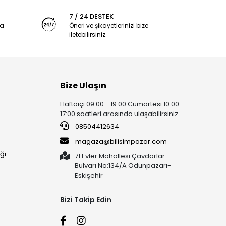
7 / 24 DESTEK
ya
Öneri ve şikayetlerinizi bize
iletebilirsiniz.
Bize Ulaşın
Haftaiçi 09:00 - 19:00 Cumartesi 10:00 -
17:00 saatleri arasında ulaşabilirsiniz.
08504412634
magaza@bilisimpazar.com
ğı
71 Evler Mahallesi Çavdarlar
Bulvarı No:134/A Odunpazarı-
Eskişehir
Bizi Takip Edin