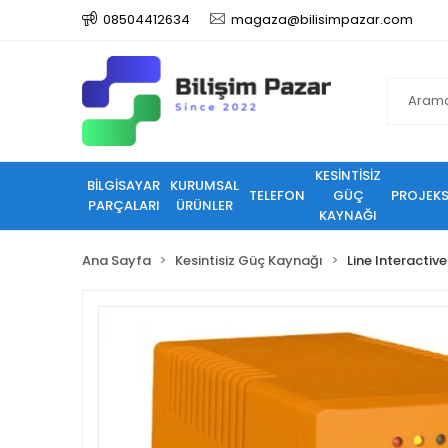
08504412634
magaza@bilisimpazar.com
KESİNTİSİZ
BİLGİSAYAR
KURUMSAL
TELEFON
GÜÇ
PROJEK
PARÇALARI
ÜRÜNLER
KAYNAĞI
Ana Sayfa
Kesintisiz Güç Kaynağı
Line Interactive