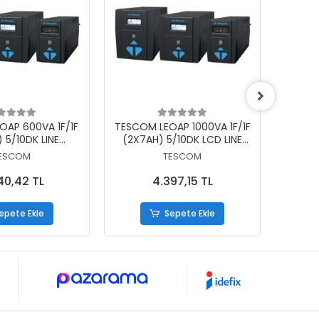
epete Ekle
Sepete Ekle
OAP 600VA 1F/1F
TESCOM LEOAP 1000VA 1F/1F
MAKELS
 5/10DK LINE
(2X7AH) 5/10DK LCD LINE
(2
RAKTIF UPS
INTERAKTIF UPS
ESCOM
TESCOM
40,42 TL
4.397,15 TL
epete Ekle
Sepete Ekle