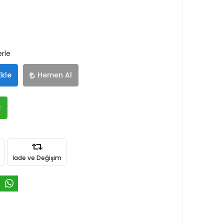
erle
Ekle
Hemen Al
R
İade ve Değişim