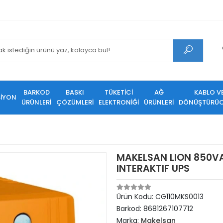
BARKOD
BASKI
TÜKETİCİ
AĞ
KABLO V
SİYON
ÜRÜNLERİ
ÇÖZÜMLERİ
ELEKTRONİĞİ
ÜRÜNLERİ
DÖNÜŞTÜRÜC
MAKELSAN LION 850VA 
INTERAKTIF UPS
Ürün Kodu:
CG110MKS0013
Barkod:
8681267107712
Marka:
Makelsan