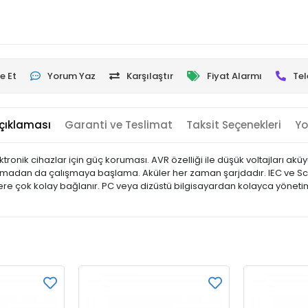
e Et
Yorum Yaz
Karşılaştır
Fiyat Alarmı
Tel
çıklaması
Garanti ve Teslimat
Taksit Seçenekleri
Yo
tronik cihazlar için güç koruması. AVR özelliği ile düşük voltajları 
e olmadan da çalışmaya başlama. Aküler her zaman şarjdadır. IEC ve Sch
lere çok kolay bağlanır. PC veya dizüstü bilgisayardan kolayca yöneti