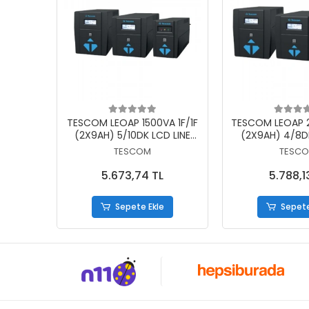
Sepete Ekle
Sepete
TESCOM LEOAP 1500VA 1F/1F
TESCOM LEOAP 2
(2X9AH) 5/10DK LCD LINE
(2X9AH) 4/8DK
INTERAKTIF UPS
INTERAKTI
TESCOM
TESC
5.673,74 TL
5.788,1
Sepete Ekle
Sepete