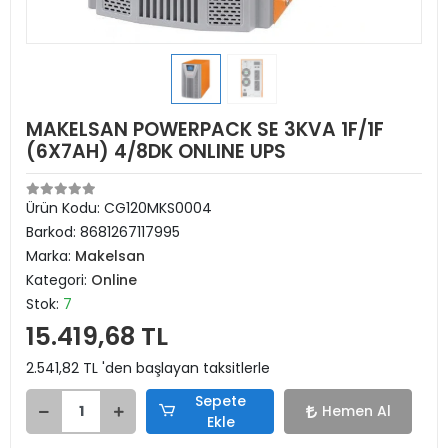
MAKELSAN POWERPACK SE 3KVA 1F/1F
(6X7AH) 4/8DK ONLINE UPS
Ürün Kodu:
CG120MKS0004
Barkod:
8681267117995
Marka:
Makelsan
Kategori:
Online
Stok:
7
15.419,68 TL
2.541,82 TL 'den başlayan taksitlerle
Sepete
Hemen Al
Ekle