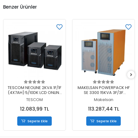
Benzer Ürünler
Sepete Ekle
Sepete Ekle
TESCOM NEOLINE 2KVA 1F/1F
MAKELSAN POWERPACK HF
(4X7AH) 5/10DK LCD ONLINE
SE 3300 15KVA 3F/3F
UPS
(40X7AH) 6/15 DK PF;1 LCD
TESCOM
Makelsan
ONLINE UPS (TRIFAZE)
12.083,99 TL
113.287,44 TL
Sepete Ekle
Sepete Ekle