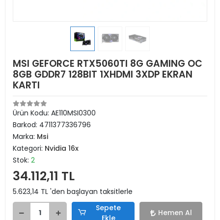
MSI GEFORCE RTX5060TI 8G GAMING OC
8GB GDDR7 128BIT 1XHDMI 3XDP EKRAN
KARTI
Ürün Kodu:
AE110MSI0300
Barkod:
4711377336796
Marka:
Msi
Kategori:
Nvidia 16x
Stok:
2
34.112,11 TL
5.623,14 TL 'den başlayan taksitlerle
Sepete
Hemen Al
Ekle