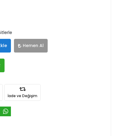
tlerle
Ekle
Hemen Al
R
İade ve Değişim