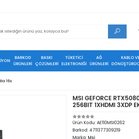
BARKOD
BASKI
TÜKETİCİ
AĞ
KABLO V
SİYON
ÜRÜNLERİ
ÇÖZÜMLERİ
ELEKTRONİĞİ
ÜRÜNLERİ
DÖNÜŞTÜRÜC
dia 16x
MSI GEFORCE RTX5080
256BIT 1XHDMI 3XDP E
Ürün Kodu:
AE110MSI0262
Barkod:
4711377309219
Marka:
Msi