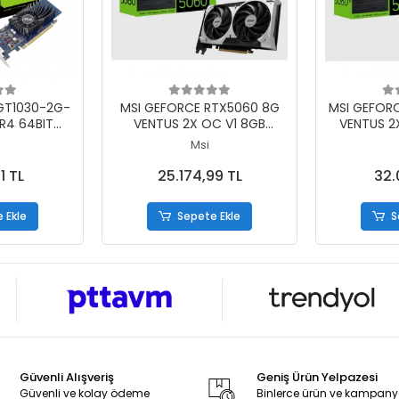
 Ekle
Sepete Ekle
S
GT1030-2G-
MSI GEFORCE RTX5060 8G
MSI GEFOR
R4 64BIT
VENTUS 2X OC V1 8GB
VENTUS 2
KRAN KARTI
GDDR7 128BIT 1XHDMI 3XDP
GDDR7 128
Msi
EKRAN KARTI
EKR
1 TL
25.174,99 TL
32.
 Ekle
Sepete Ekle
S
Güvenli Alışveriş
Geniş Ürün Yelpazesi
Güvenli ve kolay ödeme
Binlerce ürün ve kampan