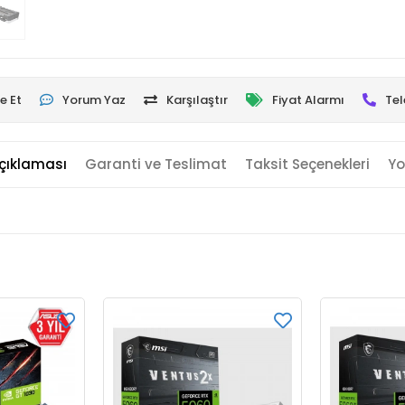
e Et
Yorum Yaz
Karşılaştır
Fiyat Alarmı
Tel
çıklaması
Garanti ve Teslimat
Taksit Seçenekleri
Yo