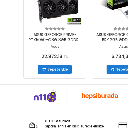
Sepete Ekle
Sepete
ASUS GEFORCE PRIME-
ASUS GEFORCE 
RTX5050-O8G 8GB GDDR6
BRK 2GB GDD
128BIT 1XHDMI 3XDP EKRAN
1XHDMI 1XDP E
Asus
Asus
KARTI
22.972,18 TL
6.734,3
Sepete Ekle
Sepete
Hızlı Teslimat
Siparişleriniz en kısa sürede elinize