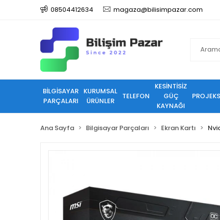
08504412634
magaza@bilisimpazar.com
KESİNTİSİZ
BİLGİSAYAR
KURUMSAL
TELEFON
GÜÇ
PROJEK
PARÇALARI
ÜRÜNLER
KAYNAĞI
Ana Sayfa
Bilgisayar Parçaları
Ekran Kartı
Nvi