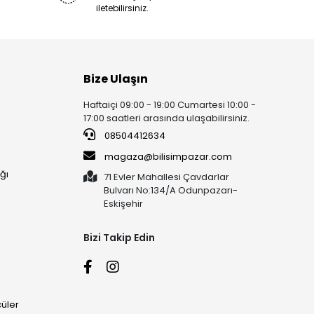
iletebilirsiniz.
Bize Ulaşın
Haftaiçi 09:00 - 19:00 Cumartesi 10:00 -
17:00 saatleri arasında ulaşabilirsiniz.
08504412634
magaza@bilisimpazar.com
ğı
71 Evler Mahallesi Çavdarlar
Bulvarı No:134/A Odunpazarı-
Eskişehir
Bizi Takip Edin
üler