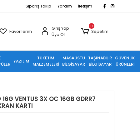
Sipariş Takip
Yardım
İletişim
0
Giriş Yap
Favorilerim
Sepetim
Üye Ol
E
TÜKETİM
MASAÜSTÜ
TAŞINABİLİR
GÜVENLİK
YAZILIM
ÜLER
MALZEMELERİ
BİLGİSAYAR
BİLGİSAYAR
ÜRÜNLERİ
 16G VENTUS 3X OC 16GB GDRR7
KRAN KARTI