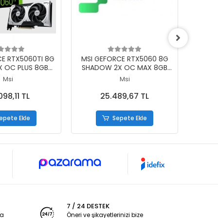
epete Ekle
Sepete Ekle
CE RTX5060TI 8G
MSI GEFORCE RTX5060 8G
MSI GE
X OC PLUS 8GB
SHADOW 2X OC MAX 8GB
VENT
BIT 3XDP 1XHDMI
GDDR7 128BIT 1XHDMI 3XDP
GDDR7
Msi
Msi
AN KARTI
EKRAN KARTI
098,11 TL
25.489,67 TL
epete Ekle
Sepete Ekle
7 / 24 DESTEK
ya
Öneri ve şikayetlerinizi bize