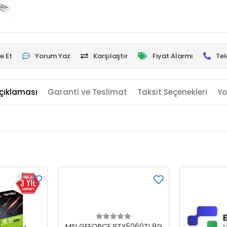
e Et
Yorum Yaz
Karşılaştır
Fiyat Alarmı
Tel
çıklaması
Garanti ve Teslimat
Taksit Seçenekleri
Yo
Sepete Ekle
MSI GEFORCE RTX5060TI 8G