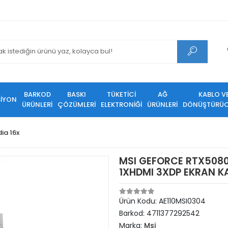
BARKOD
BASKI
TÜKETİCİ
AĞ
KABLO V
SİYON
ÜRÜNLERİ
ÇÖZÜMLERİ
ELEKTRONİĞİ
ÜRÜNLERİ
DÖNÜŞTÜRÜC
dia 16x
MSI GEFORCE RTX5080
1XHDMI 3XDP EKRAN K
Ürün Kodu:
AE110MSI0304
Barkod:
4711377292542
Marka:
Msi