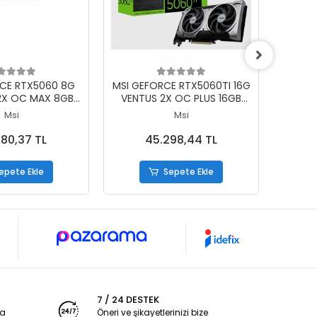
epete Ekle
Sepete Ekle
CE RTX5060 8G
MSI GEFORCE RTX5060TI 16G
MSI G
X OC MAX 8GB
VENTUS 2X OC PLUS 16GB
ITX 
BIT 1XHDMI 3XDP
GDDR7 128BIT 1XHDMI 3XDP
64BIT
Msi
Msi
AN KARTI
EKRAN KARTI
80,37 TL
45.298,44 TL
epete Ekle
Sepete Ekle
7 / 24 DESTEK
ya
Öneri ve şikayetlerinizi bize