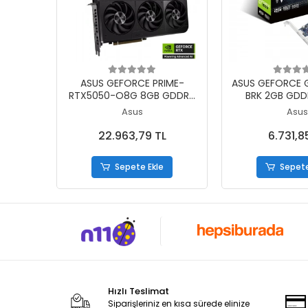
Sepete Ekle
Sepete
ASUS GEFORCE PRIME-
ASUS GEFORCE 
RTX5050-O8G 8GB GDDR6
BRK 2GB GDD
128BIT 1XHDMI 3XDP EKRAN
1XHDMI 1XDP E
Asus
Asus
KARTI
22.963,79 TL
6.731,8
Sepete Ekle
Sepete
Hızlı Teslimat
Siparişleriniz en kısa sürede elinize