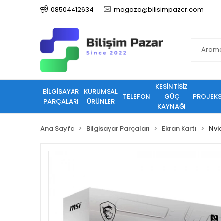
08504412634
magaza@bilisimpazar.com
KESİNTİSİZ
BİLGİSAYAR
KURUMSAL
TELEFON
GÜÇ
PROJEK
PARÇALARI
ÜRÜNLER
KAYNAĞI
Ana Sayfa
Bilgisayar Parçaları
Ekran Kartı
Nvi