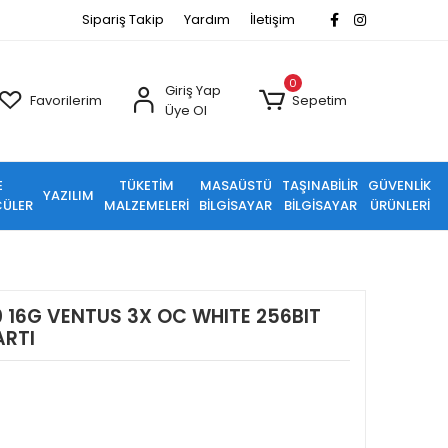
Sipariş Takip
Yardım
İletişim
0
Giriş Yap
Favorilerim
Sepetim
Üye Ol
E
TÜKETİM
MASAÜSTÜ
TAŞINABİLİR
GÜVENLİK
YAZILIM
ÜLER
MALZEMELERİ
BİLGİSAYAR
BİLGİSAYAR
ÜRÜNLERİ
 16G VENTUS 3X OC WHITE 256BIT
ARTI