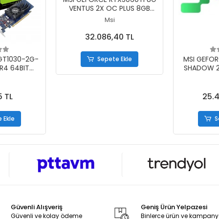
VENTUS 2X OC PLUS 8GB
GDDR7 128BIT 3XDP 1XHDMI
Msi
EKRAN KARTI
32.086,40 TL
 Ekle
S
GT1030-2G-
MSI GEFOR
Sepete Ekle
R4 64BIT
SHADOW 2
KRAN KARTI
GDDR7 128
EKR
5 TL
25.4
 Ekle
S
Güvenli Alışveriş
Geniş Ürün Yelpazesi
Güvenli ve kolay ödeme
Binlerce ürün ve kampan