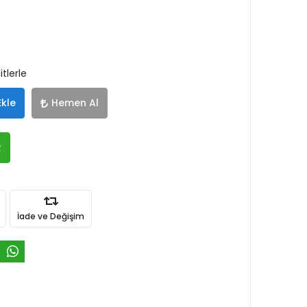
tlerle
Ekle
Hemen Al
R
İade ve Değişim