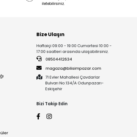
iletebilirsiniz.
Bize Ulaşın
Haftaiçi 09:00 - 19:00 Cumartesi 10:00 -
17:00 saatleri arasında ulaşabilirsiniz.
08504412634
magaza@bilisimpazar.com
ğı
71 Evler Mahallesi Çavdarlar
Bulvarı No:134/A Odunpazarı-
Eskişehir
Bizi Takip Edin
üler