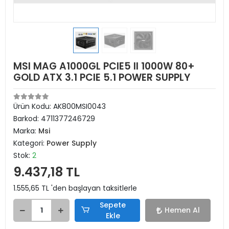
MSI MAG A1000GL PCIE5 II 1000W 80+
GOLD ATX 3.1 PCIE 5.1 POWER SUPPLY
Ürün Kodu:
AK800MSI0043
Barkod:
4711377246729
Marka:
Msi
Kategori:
Power Supply
Stok:
2
9.437,18 TL
1.555,65 TL 'den başlayan taksitlerle
Sepete
Hemen Al
Ekle