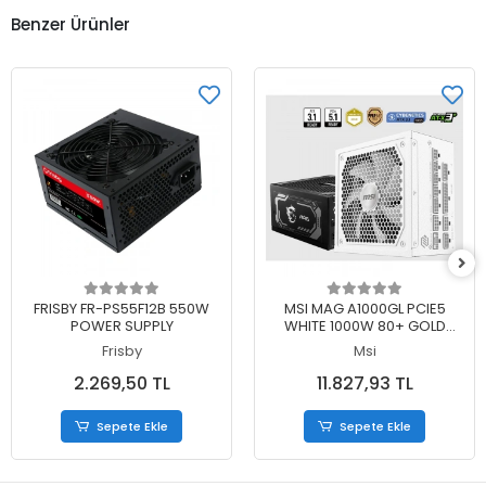
Benzer Ürünler
Sepete Ekle
Sepete Ekle
FRISBY FR-PS55F12B 550W
MSI MAG A1000GL PCIE5
POWER SUPPLY
WHITE 1000W 80+ GOLD
POWER SUPPLY
Frisby
Msi
2.269,50 TL
11.827,93 TL
Sepete Ekle
Sepete Ekle