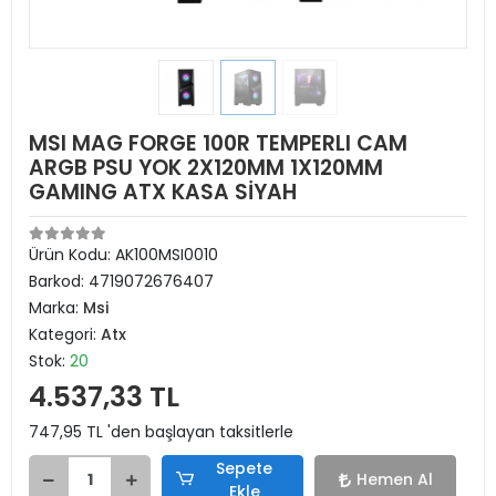
MSI MAG FORGE 100R TEMPERLI CAM
ARGB PSU YOK 2X120MM 1X120MM
GAMING ATX KASA SİYAH
Ürün Kodu:
AK100MSI0010
Barkod:
4719072676407
Marka:
Msi
Kategori:
Atx
Stok:
20
4.537,33 TL
747,95 TL 'den başlayan taksitlerle
Sepete
Hemen Al
Ekle