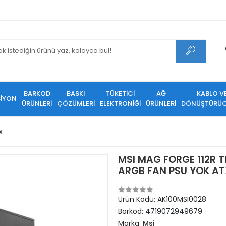
BARKOD
BASKI
TÜKETİCİ
AĞ
KABLO V
SİYON
ÜRÜNLERİ
ÇÖZÜMLERİ
ELEKTRONİĞİ
ÜRÜNLERİ
DÖNÜŞTÜRÜC
x
MSI MAG FORGE 112R 
ARGB FAN PSU YOK A
Ürün Kodu:
AK100MSI0028
Barkod:
4719072949679
Marka:
Msi