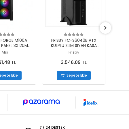
epete Ekle
Sepete Ekle
 FORGE M100A
FRISBY FC-S6040B ATX
FRIS
N PANEL 3X120MM
KULPLU SLIM SIYAH KASA
1X80M
RGB FAN PSU YOK
300W
TOWER
Msi
Frisby
AMING KASA
91,48 TL
3.546,09 TL
epete Ekle
Sepete Ekle
7 / 24 DESTEK