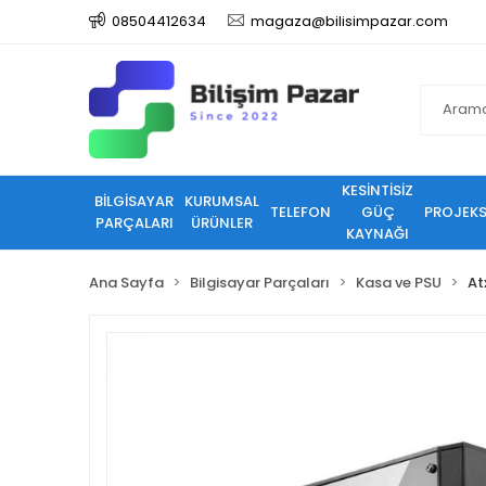
08504412634
magaza@bilisimpazar.com
KESİNTİSİZ
BİLGİSAYAR
KURUMSAL
TELEFON
GÜÇ
PROJEK
PARÇALARI
ÜRÜNLER
KAYNAĞI
Ana Sayfa
Bilgisayar Parçaları
Kasa ve PSU
At