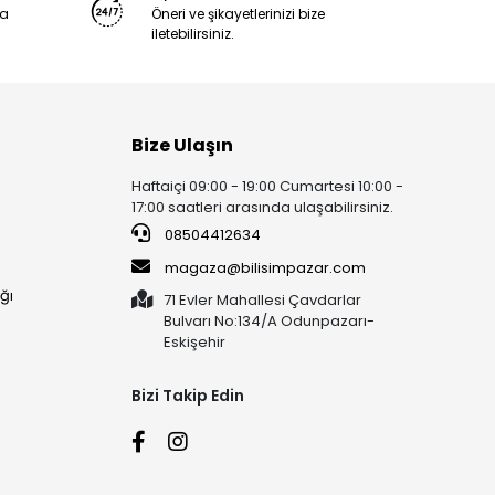
ya
Öneri ve şikayetlerinizi bize
iletebilirsiniz.
Bize Ulaşın
Haftaiçi 09:00 - 19:00 Cumartesi 10:00 -
17:00 saatleri arasında ulaşabilirsiniz.
08504412634
magaza@bilisimpazar.com
ğı
71 Evler Mahallesi Çavdarlar
Bulvarı No:134/A Odunpazarı-
Eskişehir
Bizi Takip Edin