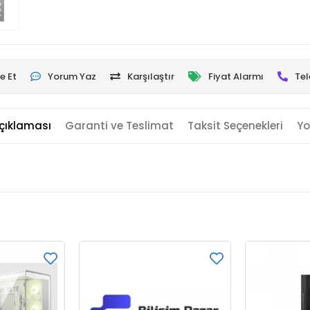
e Et
Yorum Yaz
Karşılaştır
Fiyat Alarmı
Tel
çıklaması
Garanti ve Teslimat
Taksit Seçenekleri
Yo