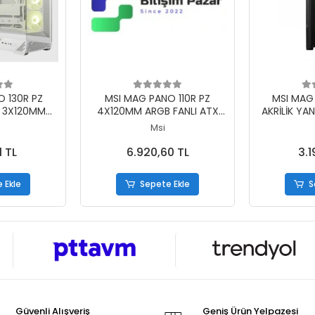
 Ekle
Sepete Ekle
S
 130R PZ
MSI MAG PANO 110R PZ
MSI MAG
M 3X120MM
4X120MM ARGB FANLI ATX
AKRİLİK YA
X120MM ARGB
SİYAH GAMING KASA
1X120MM A
Msi
AMİK GAMİNG
MATX G
 KASASI
1 TL
6.920,60 TL
3.1
 Ekle
Sepete Ekle
S
Güvenli Alışveriş
Geniş Ürün Yelpazesi