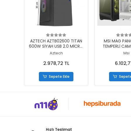
Sepete Ekle
Sepete
AZTECH AZTB02600 TITAN
MSI MAG PANO
600W SİYAH USB 2.0 MİCRO
TEMPERLİ CA
ATX KASA
REVERSE ARGB 1
Aztech
Msi
FAN ATX PANOR
BİLGİSAYAR
2.978,72 TL
6.102,7
Sepete Ekle
Sepete
Hızlı Teslimat