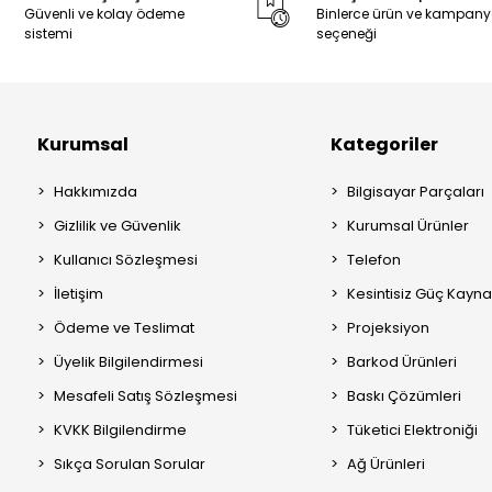
Güvenli ve kolay ödeme
Binlerce ürün ve kampan
sistemi
seçeneği
Kurumsal
Kategoriler
Hakkımızda
Bilgisayar Parçaları
Gizlilik ve Güvenlik
Kurumsal Ürünler
Kullanıcı Sözleşmesi
Telefon
İletişim
Kesintisiz Güç Kayna
Ödeme ve Teslimat
Projeksiyon
Üyelik Bilgilendirmesi
Barkod Ürünleri
Mesafeli Satış Sözleşmesi
Baskı Çözümleri
KVKK Bilgilendirme
Tüketici Elektroniği
Sıkça Sorulan Sorular
Ağ Ürünleri