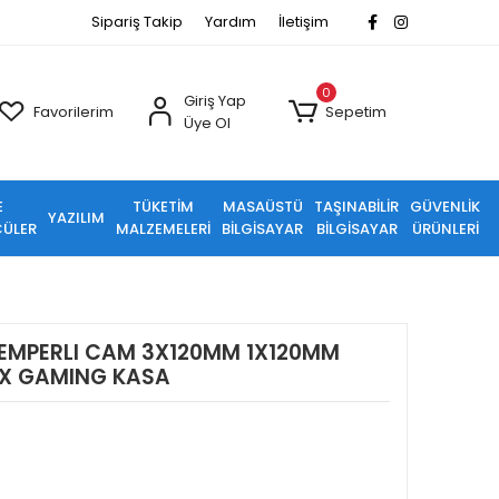
Sipariş Takip
Yardım
İletişim
0
Giriş Yap
Favorilerim
Sepetim
Üye Ol
E
TÜKETİM
MASAÜSTÜ
TAŞINABİLİR
GÜVENLİK
YAZILIM
ÜLER
MALZEMELERİ
BİLGİSAYAR
BİLGİSAYAR
ÜRÜNLERİ
TEMPERLI CAM 3X120MM 1X120MM
TX GAMING KASA