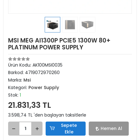
MSI MEG AI1300P PCIE5 1300W 80+
PLATINUM POWER SUPPLY
Ürün Kodu:
AK100MSI0035
Barkod:
4719072970260
Marka:
Msi
Kategori:
Power Supply
Stok:
1
21.831,33 TL
3.598,74 TL 'den başlayan taksitlerle
Sepete
Hemen Al
Ekle