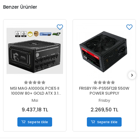
Benzer Ürünler
Sepete Ekle
Sepete Ekle
MSI MAG A1000GL PCIE5 II
FRISBY FR-PS55F12B 550W
1000W 80+ GOLD ATX 3.1
POWER SUPPLY
PCIE 5.1 POWER SUPPLY
Msi
Frisby
9.437,18 TL
2.269,50 TL
Sepete Ekle
Sepete Ekle