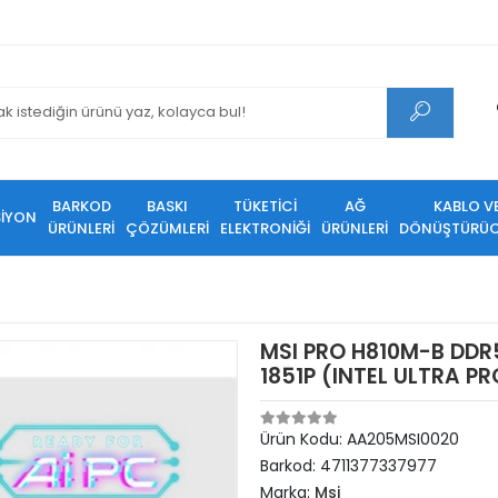
BARKOD
BASKI
TÜKETİCİ
AĞ
KABLO V
SİYON
ÜRÜNLERİ
ÇÖZÜMLERİ
ELEKTRONİĞİ
ÜRÜNLERİ
DÖNÜŞTÜRÜC
MSI PRO H810M-B DDR
1851P (INTEL ULTRA P
Ürün Kodu:
AA205MSI0020
Barkod:
4711377337977
Marka:
Msi