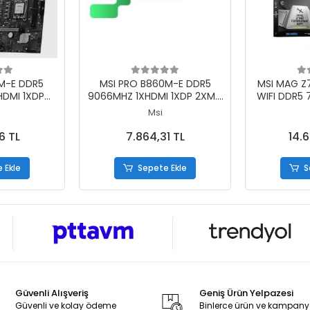
 Ekle
Sepete Ekle
S
M-E DDR5
MSI PRO B860M-E DDR5
MSI MAG 
DMI 1XDP
9066MHZ 1XHDMI 1XDP 2XM.2
WIFI DDR5
MATX 1851P
USB MATX 1851P(INTEL ULTRA
1XDP 4XM
Msi
PROCESSORS
PROCESSORS SERIES 2)
1700P(12. /
 2)
İŞLEM
6 TL
7.864,31 TL
14.
 Ekle
Sepete Ekle
S
Güvenli Alışveriş
Geniş Ürün Yelpazesi
Güvenli ve kolay ödeme
Binlerce ürün ve kampan