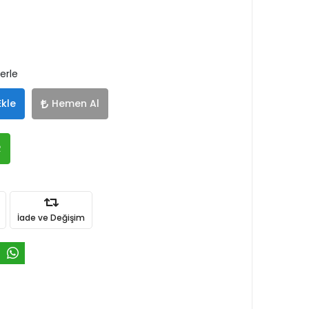
lerle
Ekle
Hemen Al
R
İade ve Değişim