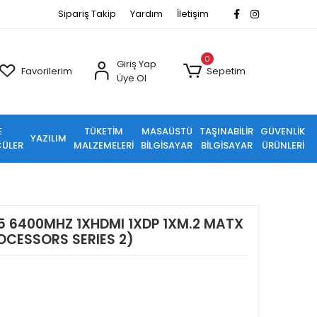
Sipariş Takip
Yardım
İletişim
0
Giriş Yap
Favorilerim
Sepetim
Üye Ol
E
TÜKETİM
MASAÜSTÜ
TAŞINABİLİR
GÜVENLİK
YAZILIM
ÜLER
MALZEMELERİ
BİLGİSAYAR
BİLGİSAYAR
ÜRÜNLERİ
5 6400MHZ 1XHDMI 1XDP 1XM.2 MATX
ROCESSORS SERIES 2)