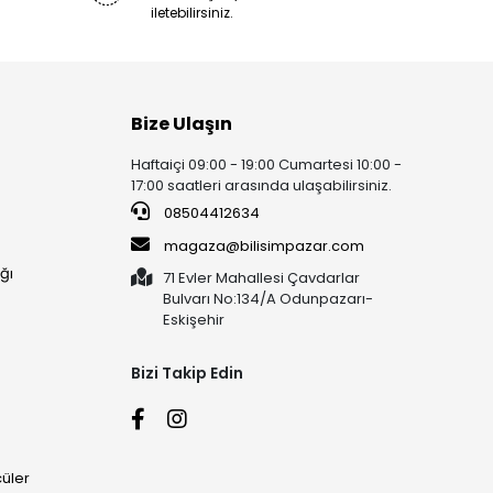
iletebilirsiniz.
Bize Ulaşın
Haftaiçi 09:00 - 19:00 Cumartesi 10:00 -
17:00 saatleri arasında ulaşabilirsiniz.
08504412634
magaza@bilisimpazar.com
ğı
71 Evler Mahallesi Çavdarlar
Bulvarı No:134/A Odunpazarı-
Eskişehir
Bizi Takip Edin
üler