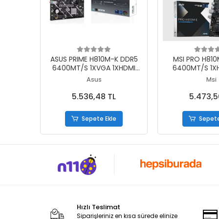
Sepete Ekle
Sepete
ASUS PRIME H810M-K DDR5
MSI PRO H810
6400MT/S 1XVGA 1XHDMI
6400MT/S 1XH
1XM.2 1851P MATX (INTEL
1XM.2 USB 3.2 
Asus
Msi
ULTRA PROCESSORS SERIES
(INTEL ULTRA 
2)
SERIES
5.536,48 TL
5.473,5
Sepete Ekle
Sepete
Hızlı Teslimat
Siparişleriniz en kısa sürede elinize