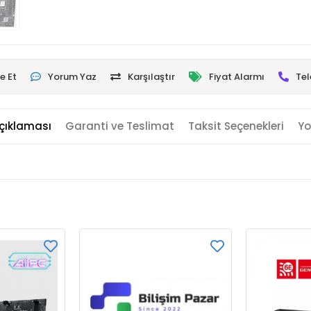
e Et
Yorum Yaz
Karşılaştır
Fiyat Alarmı
Tel
çıklaması
Garanti ve Teslimat
Taksit Seçenekleri
Yo