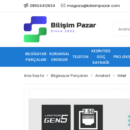
08504412634
magaza@bilisimpazar.com
KESİNTİSİZ
BİLGİSAYAR
KURUMSAL
TELEFON
GÜÇ
PROJEK
PARÇALARI
ÜRÜNLER
KAYNAĞI
Ana Sayfa
Bilgisayar Parçaları
Anakart
Intel