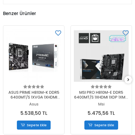
Benzer Ürünler
Sepete Ekle
Sepete Ekle
ASUS PRIME H810M-K DDR5
MSI PRO H810M-E DDR5
6400MT/S 1XVGA 1XHDMI
6400MT/S 1XHDMI 1XDP 1XM.2
1XM.2 1851P MATX (INTEL
USB 3.2 MATX 1851P (INTEL
Asus
Msi
ULTRA PROCESSORS SERIES
ULTRA PROCESSORS SERIES
2)
2)
5.538,50 TL
5.475,56 TL
Sepete Ekle
Sepete Ekle