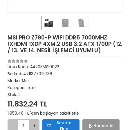
MSI PRO Z790-P WIFI DDR5 7000MHZ
1XHDMI 1XDP 4XM.2 USB 3.2 ATX 1700P (12.
/ 13. VE 14. NESİL İŞLEMCİ UYUMLU)
Ürün Kodu:
AA203MSI0022
Barkod:
4711377015738
Marka:
Msi
Kategori:
Intel
Stok:
2
11.832,24 TL
1.950,46 TL 'den başlayan taksitlerle
Sepete
Hemen Al
Ekle