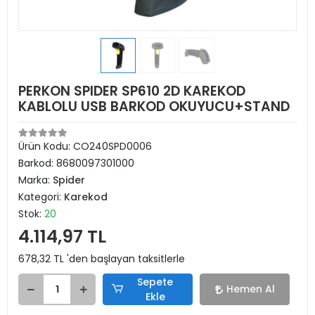
PERKON SPIDER SP610 2D KAREKOD
KABLOLU USB BARKOD OKUYUCU+STAND
Ürün Kodu:
CO240SPD0006
Barkod:
8680097301000
Marka:
Spider
Kategori:
Karekod
Stok:
20
4.114,97 TL
678,32 TL 'den başlayan taksitlerle
Sepete
Hemen Al
Ekle