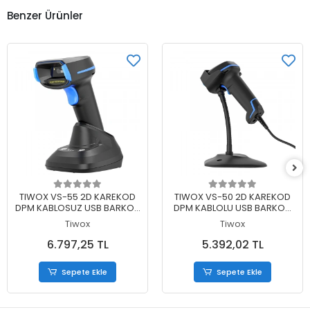
Benzer Ürünler
Sepete Ekle
Sepete Ekle
TIWOX VS-55 2D KAREKOD
TIWOX VS-50 2D KAREKOD
DPM KABLOSUZ USB BARKOD
DPM KABLOLU USB BARKOD
OKUYUCU BATARYA+
OKUYUCU + STAND
Tiwox
Tiwox
CRADLE
6.797,25 TL
5.392,02 TL
Sepete Ekle
Sepete Ekle