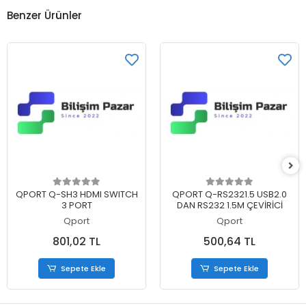
Benzer Ürünler
Sepete Ekle
Sepete Ekle
QPORT Q-SH3 HDMI SWITCH
QPORT Q-RS2321.5 USB2.0
3 PORT
DAN RS232 1.5M ÇEVİRİCİ
Qport
Qport
801,02 TL
500,64 TL
Sepete Ekle
Sepete Ekle