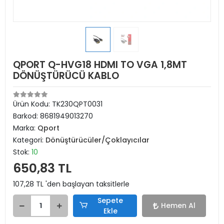
QPORT Q-HVG18 HDMI TO VGA 1,8MT
DÖNÜŞTÜRÜCÜ KABLO
Ürün Kodu:
TK230QPT0031
Barkod:
8681949013270
Marka:
Qport
Kategori:
Dönüştürücüler/Çoklayıcılar
Stok:
10
650,83 TL
107,28 TL 'den başlayan taksitlerle
Sepete
Hemen Al
Ekle