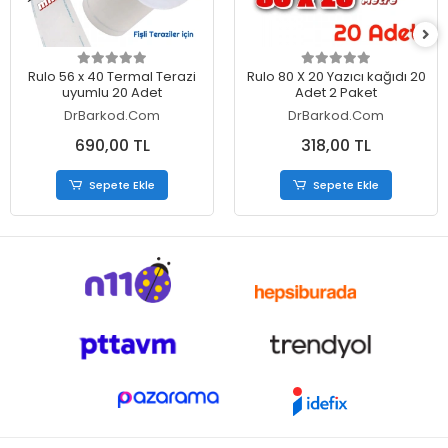
Sepete Ekle
Sepete Ekle
Rulo 56 x 40 Termal Terazi
Rulo 80 X 20 Yazıcı kağıdı 20
uyumlu 20 Adet
Adet 2 Paket
DrBarkod.Com
DrBarkod.Com
690,00 TL
318,00 TL
Sepete Ekle
Sepete Ekle