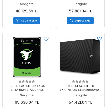
TAŞINABİLİR DİSK
TAŞINABİLİR DİSK
Seagate
Seagate
48.129,59 TL
57.881,34 TL
Sepete Ekle
Sepete Ekle
Sepete Ekle
Sepete Ekle
32 TB SEAGATE 3.5 EXOS
26 TB SEAGATE 3.5
SATA 512MB 7200RPM
EXPANSION STKP26000400
ST32000NM004K (5 YIL
TAŞINABİLİR DİSK
Seagate
Seagate
RESMI DISTI GARANTILI)
95.630,04 TL
54.421,04 TL