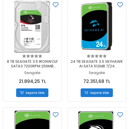
Sepete Ekle
Sepete Ekle
8 TB SEAGATE 3.5 IRONWOLF
24 TB SEAGATE 3.5 SKYHAWK
SATA3 7200RPM 256MB
AI SATA 512MB 7/24
ST8000VN004 (3 YIL RESMI
GUVENLIK ST24000VE002 (5
Seagate
Seagate
DIST GARANTILI)
YIL RESMI DIST GARANTILI)
21.894,25 TL
72.351,68 TL
Sepete Ekle
Sepete Ekle