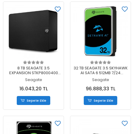
Sepete Ekle
Sepete Ekle
8 TB SEAGATE 3.5
32 TB SEAGATE 3.5 SKYHAWK
EXPANSION STKP8000400
AI SATA 6 512MB 7/24
TAŞINABİLİR DİSK
GUVENLIK ST32000VE000 (5
Seagate
Seagate
YIL RESMI DIST GARANTILI)
16.043,20 TL
96.888,33 TL
Sepete Ekle
Sepete Ekle