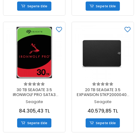
Sepete Ekle
Sepete Ekle
Sepete Ekle
Sepete Ekle
30 TB SEAGATE 3.5
20 TB SEAGATE 3.5
IRONWOLF PRO SATA3
EXPANSION STKP20000400
7200RPM 256MB
TAŞINABİLİR DİSK
Seagate
Seagate
ST30000NT011 (5 YIL RESMI
DIST GARANTILI)
84.305,43 TL
40.579,85 TL
Sepete Ekle
Sepete Ekle