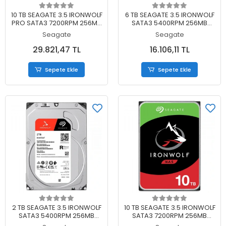
Sepete Ekle
Sepete Ekle
10 TB SEAGATE 3.5 IRONWOLF
6 TB SEAGATE 3.5 IRONWOLF
PRO SATA3 7200RPM 256MB
SATA3 5400RPM 256MB
ST10000NT001 (5 YIL RESMI
ST6000VN006 (3 YIL RESMI
Seagate
Seagate
DIST GARANTILI)
DIST GARANTILI)
29.821,47 TL
16.106,11 TL
Sepete Ekle
Sepete Ekle
Sepete Ekle
Sepete Ekle
2 TB SEAGATE 3.5 IRONWOLF
10 TB SEAGATE 3.5 IRONWOLF
SATA3 5400RPM 256MB
SATA3 7200RPM 256MB
ST2000VN003 (3 YIL RESMI
ST10000VN000 (3 YIL RESMI