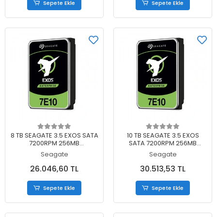
Sepete Ekle
Sepete Ekle
Sepete Ekle
Sepete Ekle
8 TB SEAGATE 3.5 EXOS SATA
10 TB SEAGATE 3.5 EXOS
7200RPM 256MB
SATA 7200RPM 256MB
ST8000NM017B (5 YIL RESMI
ST10000NM017B (5 YIL RESMI
Seagate
Seagate
DIST GARANTILI)
DIST GARANTILI)
26.046,60 TL
30.513,53 TL
Sepete Ekle
Sepete Ekle