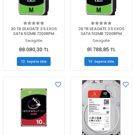
Sepete Ekle
Sepete Ekle
30 TB SEAGATE 3.5 EXOS
28 TB SEAGATE 3.5 EXOS
SATA 512MB 7200RPM
SATA 512MB 7200RPM
ST30000NM004K (5 YIL
ST28000NM003K (5 YIL RESMI
Seagate
Seagate
RESMI DISTI GARANTILI)
DISTI GARANTILI)
88.080,30 TL
81.788,85 TL
Sepete Ekle
Sepete Ekle