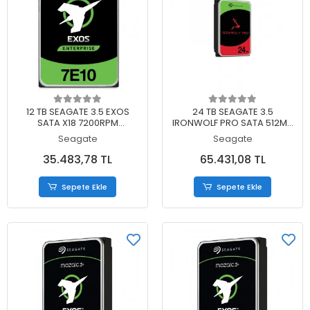
Sepete Ekle
Sepete Ekle
12 TB SEAGATE 3.5 EXOS
24 TB SEAGATE 3.5
SATA X18 7200RPM
IRONWOLF PRO SATA 512MB
ST12000NM002H (5 YIL RESMI
7200RPM ST24000NT002 (5
Seagate
Seagate
DIST GARANTILI)
YIL RESMI DIST GARANTILI)
35.483,78 TL
65.431,08 TL
Sepete Ekle
Sepete Ekle