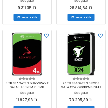
Seagate
Seagate
DIST GARANTILI)
DIST GARANTILI)
9.311,35 TL
28.814,84 TL
Sepete Ekle
Sepete Ekle
Sepete Ekle
Sepete Ekle
4 TB SEAGATE 3.5 IRONWOLF
24 TB SEAGATE 3.5 EXOS
SATA 5400RPM 256MB
SATA X24 7200RPM 512MB
ST4000VN006 (3 YIL RESMI
ST24000NM002H (5 YIL
Seagate
Seagate
DIST GARANTILI)
RESMI DIST GARANTILI)
11.827,93 TL
73.295,39 TL