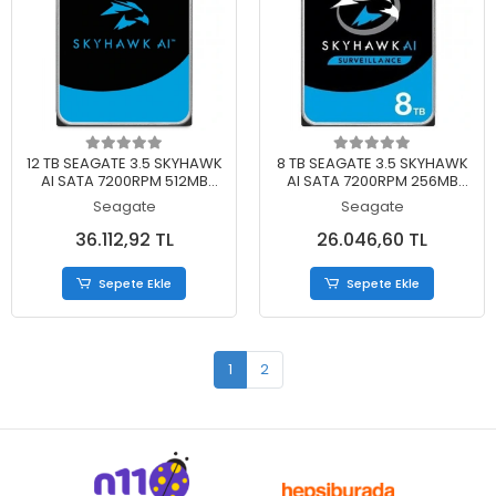
Sepete Ekle
Sepete Ekle
12 TB SEAGATE 3.5 SKYHAWK
8 TB SEAGATE 3.5 SKYHAWK
AI SATA 7200RPM 512MB
AI SATA 7200RPM 256MB
7/24 GUVENLIK
7/24 GUVENLIK ST8000VE001
Seagate
Seagate
ST12000VE003 (5 YIL RESMI
(5 YIL RESMI DIST GARANTILI)
DIST GARANTILI)
36.112,92 TL
26.046,60 TL
Sepete Ekle
Sepete Ekle
1
2