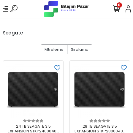
0
Seagate
Filtreleme
Sıralama
Sepete Ekle
Sepete Ekle
24 TB SEAGATE 3.5
28 TB SEAGATE 3.5
EXPANSION STKP24000400
EXPANSION STKP28000400