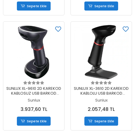
Sepete Ekle
Sepete Ekle
Sepete Ekle
Sepete Ekle
SUNLUX XL-9610 2D KAREKOD
SUNLUX XL-3610 2D KAREKOD
KABLOSUZ USB BARKOD
KABLOLU USB BARKOD
OKUYUCU + CRADLE
OKUYUCU + AYAK
Sunlux
Sunlux
3.937,60 TL
2.057,48 TL
Sepete Ekle
Sepete Ekle