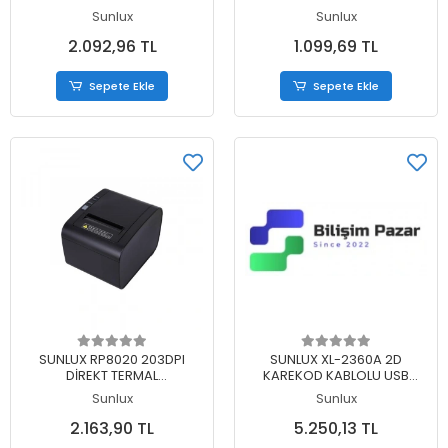
OKUYUCU + WIFI USB
OKUYUCU
Sunlux
Sunlux
DONGLE
2.092,96 TL
1.099,69 TL
Sepete Ekle
Sepete Ekle
Sepete Ekle
Sepete Ekle
SUNLUX RP8020 203DPI
SUNLUX XL-2360A 2D
DİREKT TERMAL
KAREKOD KABLOLU USB
USB+SERİ+ETHERNET
MASAÜSTÜ BARKOD
Sunlux
Sunlux
OTOMATİK KESİCİ FİŞ YAZICI
OKUYUCU
2.163,90 TL
5.250,13 TL