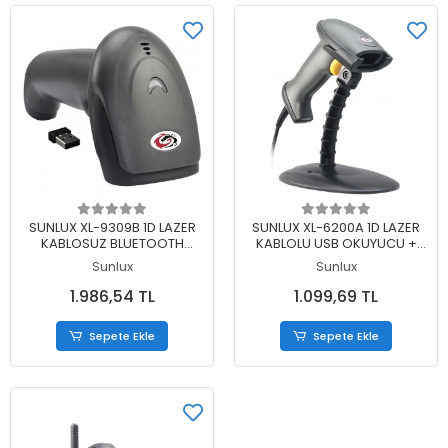
Sepete Ekle
Sepete Ekle
SUNLUX XL-9309B 1D LAZER
SUNLUX XL-6200A 1D LAZER
KABLOSUZ BLUETOOTH
KABLOLU USB OKUYUCU +
BARKOD OKUYUCU
AYAK
Sunlux
Sunlux
1.986,54 TL
1.099,69 TL
Sepete Ekle
Sepete Ekle