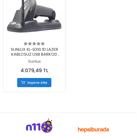
Sepete Ekle
SUNLUX XL-9310 1D LAZER
KABLOSUZ USB BARKOD
OKUYUCU + CRADLE
Sunlux
4.079,49 TL
Sepete Ekle