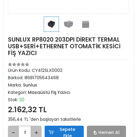
SUNLUX RP8020 203DPI DİREKT TERMAL
USB+SERİ+ETHERNET OTOMATİK KESİCİ
FİŞ YAZICI
Ürün Kodu:
CY412SLX0002
Barkod:
8681705643468
Marka:
Sunlux
Kategori:
Masaüstü Fiş Yazıcı
Stok:
20
2.162,32 TL
356,44 TL 'den başlayan taksitlerle
Sepete
Hemen Al
Ekle