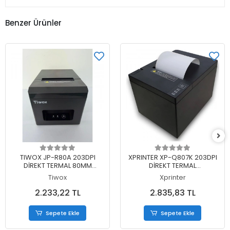
Benzer Ürünler
Sepete Ekle
Sepete Ekle
TIWOX JP-R80A 203DPI
XPRINTER XP-Q807K 203DPI
DİREKT TERMAL 80MM
DİREKT TERMAL
USB+ETHERNET MASAÜSTÜ
USB+ETHERNET OTOMATİK
Tiwox
Xprinter
FİŞ YAZICI
KESİCİ FİŞ YAZICI
2.233,22 TL
2.835,83 TL
Sepete Ekle
Sepete Ekle