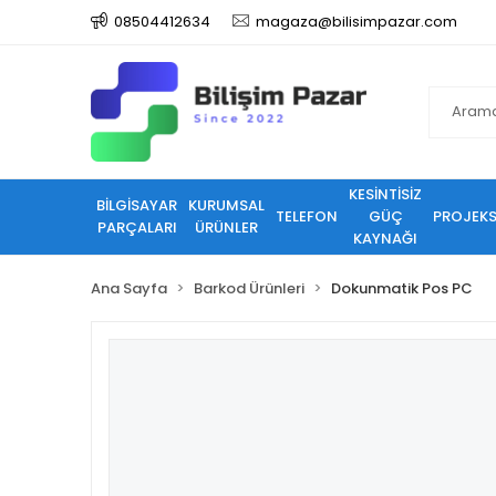
08504412634
magaza@bilisimpazar.com
KESİNTİSİZ
BİLGİSAYAR
KURUMSAL
TELEFON
GÜÇ
PROJEK
PARÇALARI
ÜRÜNLER
KAYNAĞI
Ana Sayfa
Barkod Ürünleri
Dokunmatik Pos PC