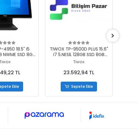
epete Ekle
Sepete Ekle
-4950 18.5" I5
TIWOX TP-9500D PLUS 15.6"
TIWOX 
8GB NWME SSD 8GB
I7 5.NESİL 128GB SSD 8GB
5.NESİ
AM 1366X768
DDR3 RAM 1366X768 POS PC
RAM 1
Tiwox
Tiwox
ATİK POS PC
+ 13.3" MÜŞTERİ EKRANI
49,22 TL
23.592,94 TL
epete Ekle
Sepete Ekle