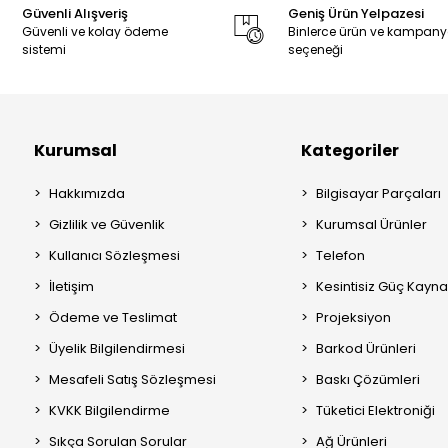
Güvenli Alışveriş
Geniş Ürün Yelpazesi
Güvenli ve kolay ödeme
Binlerce ürün ve kampan
sistemi
seçeneği
Kurumsal
Kategoriler
Hakkımızda
Bilgisayar Parçaları
Gizlilik ve Güvenlik
Kurumsal Ürünler
Kullanıcı Sözleşmesi
Telefon
İletişim
Kesintisiz Güç Kayna
Ödeme ve Teslimat
Projeksiyon
Üyelik Bilgilendirmesi
Barkod Ürünleri
Mesafeli Satış Sözleşmesi
Baskı Çözümleri
KVKK Bilgilendirme
Tüketici Elektroniği
Sıkça Sorulan Sorular
Ağ Ürünleri