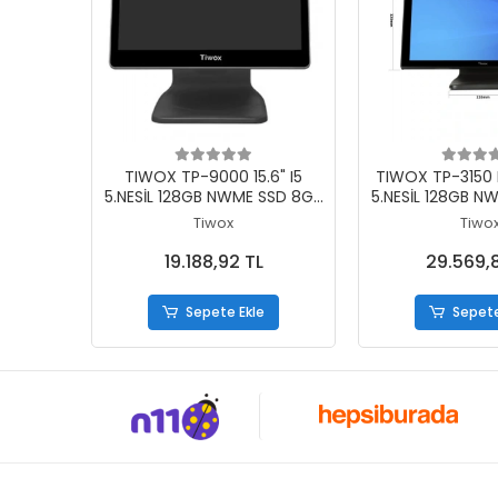
Sepete Ekle
Sepete
TIWOX TP-9000 15.6" I5
TIWOX TP-3150 P
5.NESİL 128GB NWME SSD 8GB
5.NESİL 128GB N
DDR3 RAM 1366X768
DDR3 RAM 1
Tiwox
Tiwo
DOKUNMATİK POS PC
DOKUNMATİK
19.188,92 TL
29.569,
Sepete Ekle
Sepete