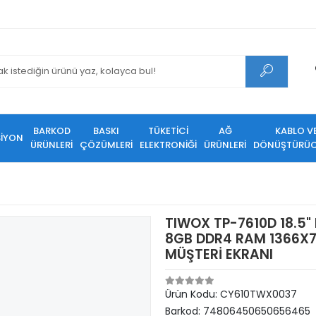
BARKOD
BASKI
TÜKETİCİ
AĞ
KABLO V
SİYON
ÜRÜNLERİ
ÇÖZÜMLERİ
ELEKTRONİĞİ
ÜRÜNLERİ
DÖNÜŞTÜRÜC
TIWOX TP-7610D 18.5" 
8GB DDR4 RAM 1366X7
MÜŞTERİ EKRANI
Ürün Kodu:
CY610TWX0037
Barkod:
74806450650656465