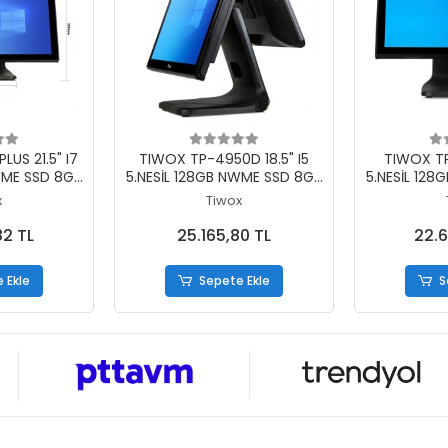
 Ekle
Sepete Ekle
S
LUS 21.5" I7
TIWOX TP-4950D 18.5" I5
TIWOX TP
WME SSD 8GB
5.NESİL 128GB NWME SSD 8GB
5.NESİL 12
366X768
DDR3 RAM 1366X768 POS PC
DDR3 R
x
Tiwox
 POS PC
+ 13.2" MÜŞTERİ EKRANI
DOKUNM
82 TL
25.165,80 TL
22.6
 Ekle
Sepete Ekle
S