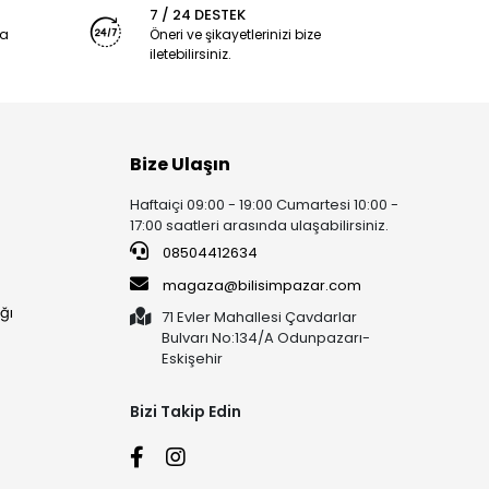
7 / 24 DESTEK
ya
Öneri ve şikayetlerinizi bize
iletebilirsiniz.
Bize Ulaşın
Haftaiçi 09:00 - 19:00 Cumartesi 10:00 -
17:00 saatleri arasında ulaşabilirsiniz.
08504412634
magaza@bilisimpazar.com
ğı
71 Evler Mahallesi Çavdarlar
Bulvarı No:134/A Odunpazarı-
Eskişehir
Bizi Takip Edin