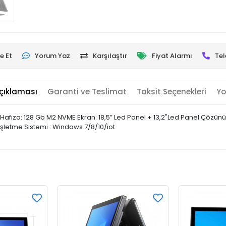
e Et
Yorum Yaz
Karşılaştır
Fiyat Alarmı
Tel
çıklaması
Garanti ve Teslimat
Taksit Seçenekleri
Yo
4 Hafıza: 128 Gb M2 NVME Ekran: 18,5” Led Panel + 13,2"Led Panel Çözünü
 İşletme Sistemi : Windows 7/8/10/iot