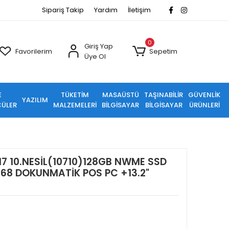
Sipariş Takip
Yardım
İletişim
0
Giriş Yap
Favorilerim
Sepetim
Üye Ol
E
TÜKETİM
MASAÜSTÜ
TAŞINABİLİR
GÜVENLİK
YAZILIM
ÜLER
MALZEMELERİ
BİLGİSAYAR
BİLGİSAYAR
ÜRÜNLERİ
I7 10.NESİL(10710)128GB NWME SSD
68 DOKUNMATİK POS PC +13.2"