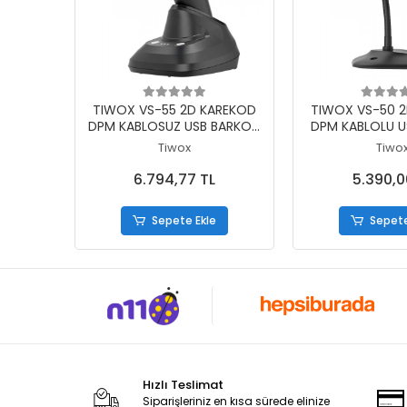
Sepete Ekle
Sepete
TIWOX VS-55 2D KAREKOD
TIWOX VS-50 
DPM KABLOSUZ USB BARKOD
DPM KABLOLU 
OKUYUCU BATARYA+ CRADLE
OKUYUCU +
Tiwox
Tiwo
6.794,77 TL
5.390,0
Sepete Ekle
Sepete
Hızlı Teslimat
Siparişleriniz en kısa sürede elinize