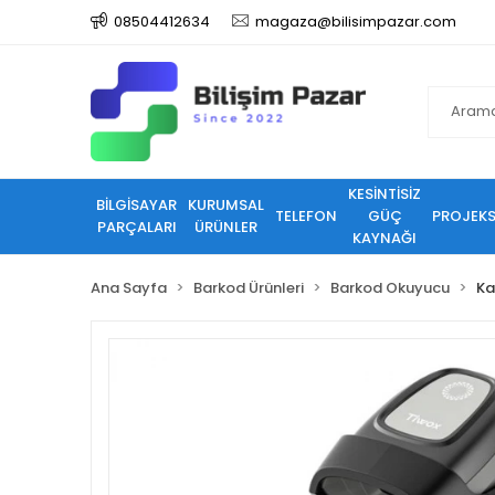
08504412634
magaza@bilisimpazar.com
KESİNTİSİZ
BİLGİSAYAR
KURUMSAL
TELEFON
GÜÇ
PROJEK
PARÇALARI
ÜRÜNLER
KAYNAĞI
Ana Sayfa
Barkod Ürünleri
Barkod Okuyucu
Ka