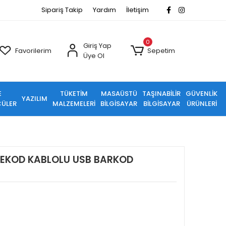
Sipariş Takip
Yardım
İletişim
0
Giriş Yap
Favorilerim
Sepetim
Üye Ol
E
TÜKETİM
MASAÜSTÜ
TAŞINABİLİR
GÜVENLİK
YAZILIM
ÜLER
MALZEMELERİ
BİLGİSAYAR
BİLGİSAYAR
ÜRÜNLERİ
REKOD KABLOLU USB BARKOD