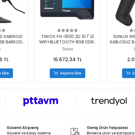
 Ekle
Sepete Ekle
S
2D KAREKOD
TIWOX FG-1600 2D 10.1" I3
SUNLUX RW
USB BARKOD
WIFI+BLUETOOTH 8GB DDR3
KABLOSUZ 
 STAND
128GB FİYAT GÖR ÜNİTESİ
+ WIFI
x
Tiwox
6 TL
16.672,34 TL
2.0
 Ekle
Sepete Ekle
S
Güvenli Alışveriş
Geniş Ürün Yelpazesi
Güvenli ve kolay ödeme
Binlerce ürün ve kampan