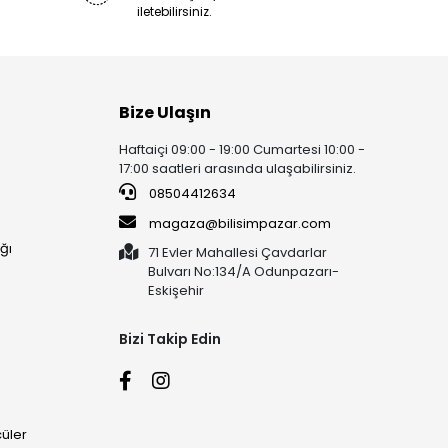
iletebilirsiniz.
Bize Ulaşın
Haftaiçi 09:00 - 19:00 Cumartesi 10:00 -
17:00 saatleri arasında ulaşabilirsiniz.
08504412634
magaza@bilisimpazar.com
ğı
71 Evler Mahallesi Çavdarlar
Bulvarı No:134/A Odunpazarı-
Eskişehir
Bizi Takip Edin
üler