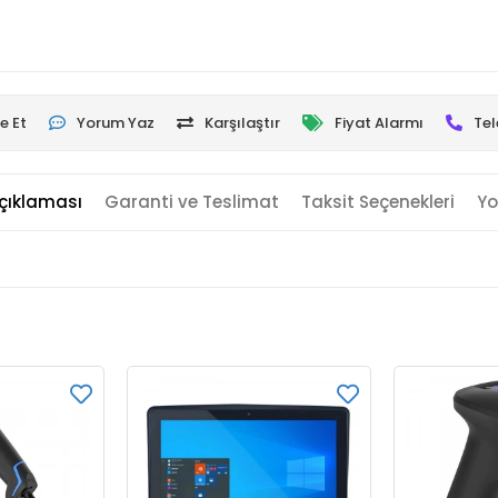
e Et
Yorum Yaz
Karşılaştır
Fiyat Alarmı
Tel
çıklaması
Garanti ve Teslimat
Taksit Seçenekleri
Yo