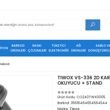
BARKOD
BASKI
TÜKETİCİ
AĞ
KABLO V
SİYON
ÜRÜNLERİ
ÇÖZÜMLERİ
ELEKTRONİĞİ
ÜRÜNLERİ
DÖNÜŞTÜRÜC
rekod
TIWOX VS-336 2D KA
OKUYUCU + STAND
Ürün Kodu:
CO240TWX0005
Barkod:
35616464654564544
Marka:
Tiwox