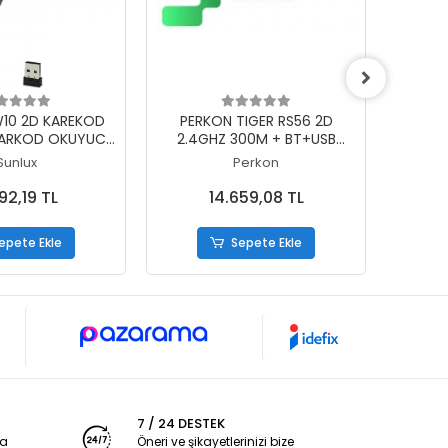
epete Ekle
Sepete Ekle
10 2D KAREKOD
PERKON TIGER RS56 2D
PER
BARKOD OKUYUCU
2.4GHZ 300M + BT+USB
KA
 USB DONGLE
KABLOSUZ ULTRA DAYANIKLI
BL
Sunlux
Perkon
IP67 ENDÜSTRİYEL BARKOD
OK
OKUYUCU + CRADLE
92,19 TL
14.659,08 TL
epete Ekle
Sepete Ekle
7 / 24 DESTEK
ya
Öneri ve şikayetlerinizi bize