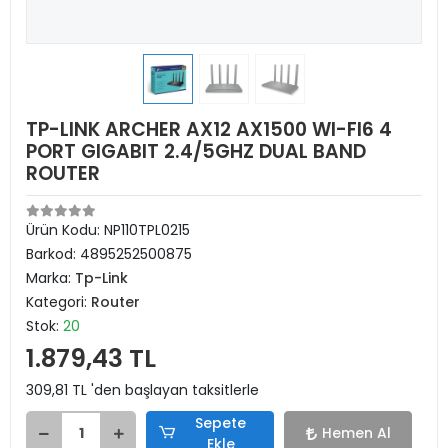
TP-LINK ARCHER AX12 AX1500 WI-FI6 4
PORT GIGABIT 2.4/5GHZ DUAL BAND
ROUTER
Ürün Kodu:
NP110TPL0215
Barkod:
4895252500875
Marka:
Tp-Link
Kategori:
Router
Stok:
20
1.879,43 TL
309,81 TL 'den başlayan taksitlerle
Sepete
Hemen Al
Ekle