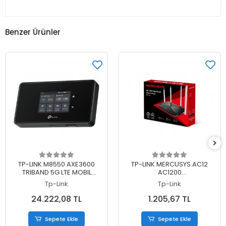
Benzer Ürünler
Sepete Ekle
Sepete Ekle
TP-LINK M8550 AXE3600
TP-LINK MERCUSYS AC12
TRIBAND 5G LTE MOBIL
AC1200
KABLOSUZ ROUTER
867MBPS/5GHZ/300MBPS/2.4G
Tp-Link
Tp-Link
DUAL BAND KABLOSUZ
ROUTER
24.222,08 TL
1.205,67 TL
Sepete Ekle
Sepete Ekle