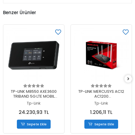
Benzer Ürünler
Sepete Ekle
Sepete Ekle
TP-LINK M8550 AXE3600
TP-LINK MERCUSYS AC12
TRIBAND 5G LTE MOBIL
AC1200
KABLOSUZ ROUTER
867MBPS/5GHZ/300MBPS/2.4G
Tp-Link
Tp-Link
DUAL BAND KABLOSUZ
ROUTER
24.230,93 TL
1.206,11 TL
Sepete Ekle
Sepete Ekle