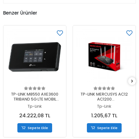
Benzer Ürünler
Sepete Ekle
Sepete Ekle
TP-LINK M8550 AXE3600
TP-LINK MERCUSYS AC12
TRIBAND 5G LTE MOBIL
AC1200
KABLOSUZ ROUTER
867MBPS/5GHZ/300MBPS/2.4G
Tp-Link
Tp-Link
DUAL BAND KABLOSUZ
ROUTER
24.222,08 TL
1.205,67 TL
Sepete Ekle
Sepete Ekle