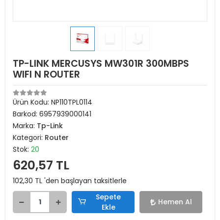
TP-LINK MERCUSYS MW301R 300MBPS
WIFI N ROUTER
Ürün Kodu:
NP110TPL0114
Barkod:
6957939000141
Marka:
Tp-Link
Kategori:
Router
Stok:
20
620,57 TL
102,30 TL 'den başlayan taksitlerle
Sepete
Hemen Al
Ekle