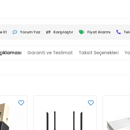
e Et
Yorum Yaz
Karşılaştır
Fiyat Alarmı
Tel
çıklaması
Garanti ve Teslimat
Taksit Seçenekleri
Yo