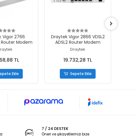
epete Ekle
Sepete Ekle
k Vigor 2766
Draytek Vigor 2866 VDSL2
Tp-Lin
 Router Modem
ADSL2 Router Modem
Po
raytek
Draytek
868,88 TL
19.732,28 TL
epete Ekle
Sepete Ekle
7 / 24 DESTEK
ya
Öneri ve şikayetlerinizi bize