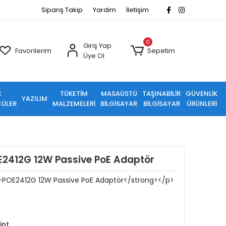
Sipariş Takip
Yardım
İletişim
0
Giriş Yap
Favorilerim
Sepetim
Üye Ol
E
TÜKETİM
MASAÜSTÜ
TAŞINABİLİR
GÜVENLİK
YAZILIM
ÜLER
MALZEMELERİ
BİLGİSAYAR
BİLGİSAYAR
ÜRÜNLERİ
2412G 12W Passive PoE Adaptör
-POE2412G 12W Passive PoE Adaptör</strong></p>
int