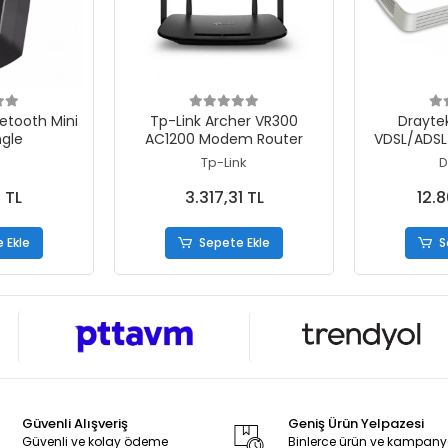
 Ekle
Sepete Ekle
S
uetooth Mini
Tp-Link Archer VR300
Drayte
gle
AC1200 Modem Router
VDSL/ADSL
Tp-Link
D
 TL
3.317,31 TL
12.
 Ekle
Sepete Ekle
S
Güvenli Alışveriş
Geniş Ürün Yelpazesi
Güvenli ve kolay ödeme
Binlerce ürün ve kampan