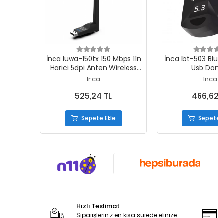
Sepete Ekle
Sepete
İnca Iuwa-150tx 150 Mbps 11n
İnca Ibt-503 Bl
Harici 5dpi Anten Wireless
Usb Don
Adaptör 1 Km Menzilli
Inca
Inca
525,24 TL
466,62
Sepete Ekle
Sepete
Hızlı Teslimat
Siparişleriniz en kısa sürede elinize