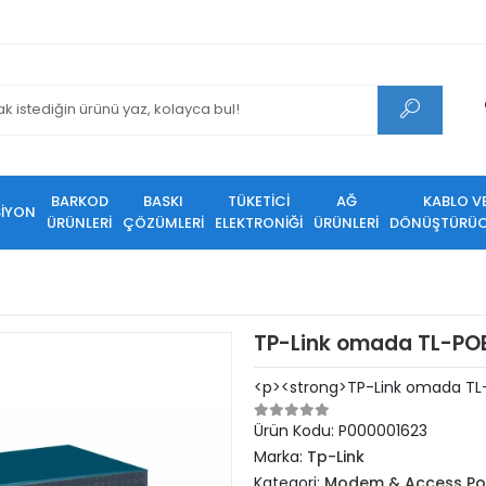
BARKOD
BASKI
TÜKETİCİ
AĞ
KABLO V
SİYON
ÜRÜNLERİ
ÇÖZÜMLERİ
ELEKTRONİĞİ
ÜRÜNLERİ
DÖNÜŞTÜRÜC
TP-Link omada TL-POE
<p><strong>TP-Link omada TL
Ürün Kodu:
P000001623
Marka:
Tp-Link
Kategori:
Modem & Access Po