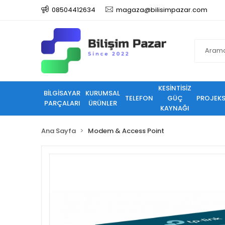
08504412634
magaza@bilisimpazar.com
KESİNTİSİZ
BİLGİSAYAR
KURUMSAL
TELEFON
GÜÇ
PROJEK
PARÇALARI
ÜRÜNLER
KAYNAĞI
Ana Sayfa
Modem & Access Point