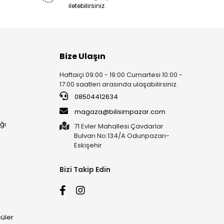
iletebilirsiniz.
Bize Ulaşın
Haftaiçi 09:00 - 19:00 Cumartesi 10:00 -
17:00 saatleri arasında ulaşabilirsiniz.
08504412634
magaza@bilisimpazar.com
ğı
71 Evler Mahallesi Çavdarlar
Bulvarı No:134/A Odunpazarı-
Eskişehir
Bizi Takip Edin
üler