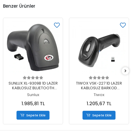
Benzer Ürünler
Sepete Ekle
Sepete Ekle
SUNLUX XL-9309B 1D LAZER
TIWOX VSK-227 1D LAZER
KABLOSUZ BLUETOOTH
KABLOSUZ BARKOD
BARKOD OKUYUCU
OKUYUCU BATARYA + MINI
Sunlux
Tiwox
USB DONGLE
1.985,81 TL
1.205,67 TL
Sepete Ekle
Sepete Ekle