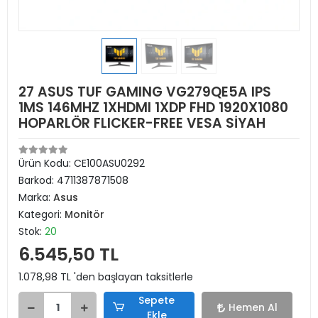
27 ASUS TUF GAMING VG279QE5A IPS
1MS 146MHZ 1XHDMI 1XDP FHD 1920X1080
HOPARLÖR FLICKER-FREE VESA SİYAH
Ürün Kodu:
CE100ASU0292
Barkod:
4711387871508
Marka:
Asus
Kategori:
Monitör
Stok:
20
6.545,50 TL
1.078,98 TL 'den başlayan taksitlerle
Sepete
Hemen Al
Ekle