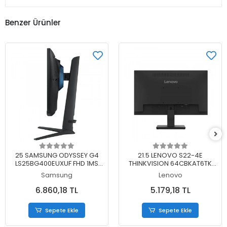
Benzer Ürünler
Sepete Ekle
Sepete Ekle
25 SAMSUNG ODYSSEY G4
21.5 LENOVO S22-4E
LS25BG400EUXUF FHD 1MS
THINKVISION 64CBKAT6TK
240HZ IPS MONITOR
FHD 4MS 100HZ HDMI+VGA
Samsung
Lenovo
WLED MONITOR (3 YIL
GARANTİ)
6.860,18 TL
5.179,18 TL
Sepete Ekle
Sepete Ekle