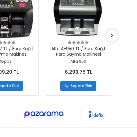
epete Ekle
Sepete Ekle
Alfa A-950 TL / Euro Kağıt
Nx-90
yma Makinesi
Para Sayma Makinesi
Dbpos
Alfa 950
09,20 TL
6.293,75 TL
epete Ekle
Sepete Ekle