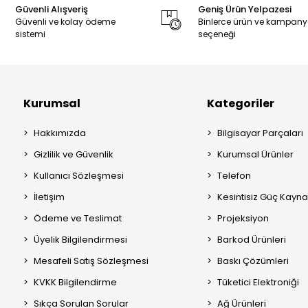
Güvenli Alışveriş
Geniş Ürün Yelpazesi
Güvenli ve kolay ödeme
Binlerce ürün ve kampan
sistemi
seçeneği
Kurumsal
Kategoriler
Hakkımızda
Bilgisayar Parçaları
Gizlilik ve Güvenlik
Kurumsal Ürünler
Kullanıcı Sözleşmesi
Telefon
İletişim
Kesintisiz Güç Kayna
Ödeme ve Teslimat
Projeksiyon
Üyelik Bilgilendirmesi
Barkod Ürünleri
Mesafeli Satış Sözleşmesi
Baskı Çözümleri
KVKK Bilgilendirme
Tüketici Elektroniği
Sıkça Sorulan Sorular
Ağ Ürünleri