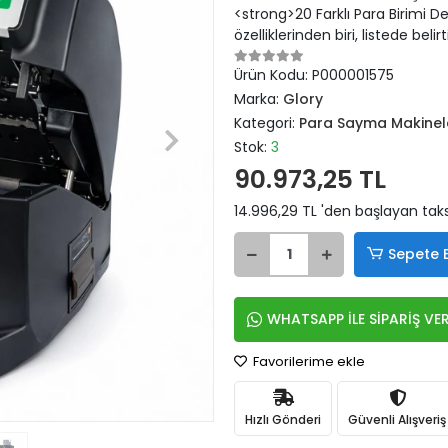
<strong>20 Farklı Para Birimi D
özelliklerinden biri, listede bel
Ürün Kodu:
P000001575
Marka:
Glory
Kategori:
Para Sayma Makinel
Stok:
3
90.973,25 TL
14.996,29 TL 'den başlayan taks
Sepete 
WHATSAPP İLE SİPARİŞ VE
Favorilerime ekle
Hızlı Gönderi
Güvenli Alışveriş