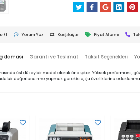
e Et
Yorum Yaz
Karşılaştır
Fiyat Alarmı
Tel
çıklaması
Garanti ve Teslimat
Taksit Seçenekleri
Yo
sında üst düzey bir model olarak öne çıkar. Yüksek performans, güve
ında bir değerlendirme yapmak gerekirse, şu özelliklerine odaklanma