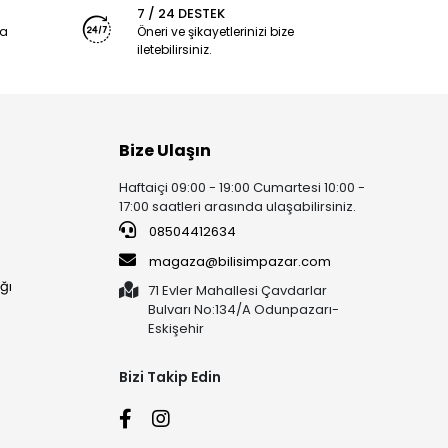
7 / 24 DESTEK
ya
Öneri ve şikayetlerinizi bize
iletebilirsiniz.
Bize Ulaşın
Haftaiçi 09:00 - 19:00 Cumartesi 10:00 -
17:00 saatleri arasında ulaşabilirsiniz.
08504412634
magaza@bilisimpazar.com
ğı
71 Evler Mahallesi Çavdarlar
Bulvarı No:134/A Odunpazarı-
Eskişehir
Bizi Takip Edin