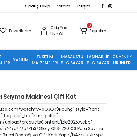
Sipariş Takip
Yardım
İletişim
0
Giriş Yap
Favorilerim
Sepetim
Üye Ol
E
TÜKETİM
MASAÜSTÜ
TAŞINABİLİR
GÜVENLİK
YAZILIM
ÜLER
MALZEMELERİ
BİLGİSAYAR
BİLGİSAYAR
ÜRÜNLERİ
a Sayma Makinesi Çift Kat
tube.com/watch?v=oQJQK9Nduhg" style="font-
x;" target="_top"><img alt=""
om/upload/productsContent/izle2025.webp"
0px" /></a></p><h3>Glory GFS-220 CS Para Sayma
Birimi Desteği ve Çift Katlı Yapı</h4><ul><li><p>