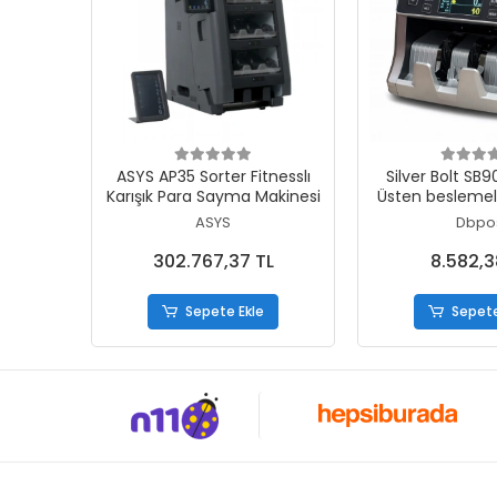
Sepete Ekle
Sepete
ASYS AP35 Sorter Fitnesslı
Silver Bolt SB90 T
Karışık Para Sayma Makinesi
Üsten beslemeli
Sayma Mak
ASYS
Dbpo
302.767,37 TL
8.582,3
Sepete Ekle
Sepete