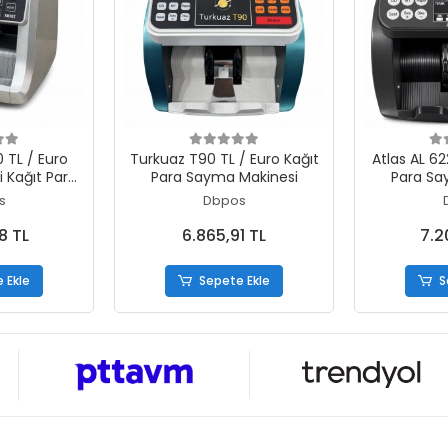
 Ekle
Sepete Ekle
S
L / Euro
Turkuaz T90 TL / Euro Kağıt
Atlas AL 622 TL / Euro Kağıt
 Kağıt Para
Para Sayma Makinesi
Para Sa
inesi
s
Dbpos
8 TL
6.865,91 TL
7.2
 Ekle
Sepete Ekle
S