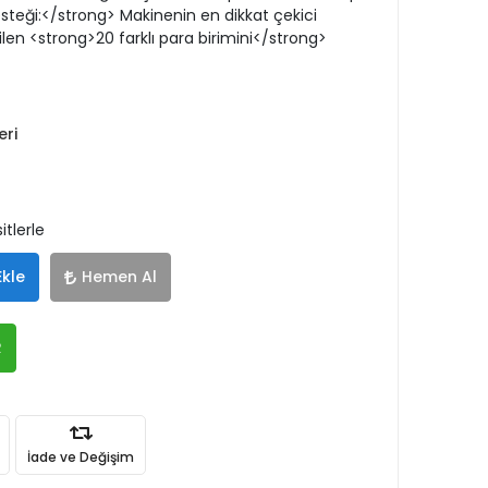
esteği:</strong> Makinenin en dikkat çekici
irtilen <strong>20 farklı para birimini</strong>
eri
itlerle
Ekle
Hemen Al
R
İade ve Değişim