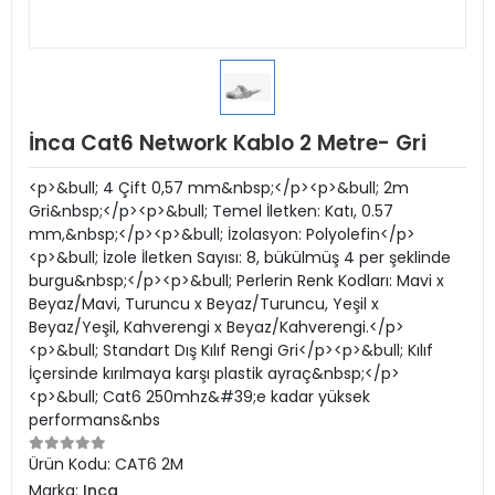
İnca Cat6 Network Kablo 2 Metre- Gri
<p>&bull; 4 Çift 0,57 mm&nbsp;</p><p>&bull; 2m
Gri&nbsp;</p><p>&bull; Temel İletken: Katı, 0.57
mm,&nbsp;</p><p>&bull; İzolasyon: Polyolefin</p>
<p>&bull; İzole İletken Sayısı: 8, bükülmüş 4 per şeklinde
burgu&nbsp;</p><p>&bull; Perlerin Renk Kodları: Mavi x
Beyaz/Mavi, Turuncu x Beyaz/Turuncu, Yeşil x
Beyaz/Yeşil, Kahverengi x Beyaz/Kahverengi.</p>
<p>&bull; Standart Dış Kılıf Rengi Gri</p><p>&bull; Kılıf
İçersinde kırılmaya karşı plastik ayraç&nbsp;</p>
<p>&bull; Cat6 250mhz&#39;e kadar yüksek
performans&nbs
Ürün Kodu:
CAT6 2M
Marka:
Inca