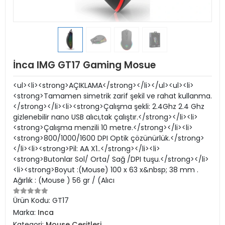
İnca IMG GT17 Gaming Mosue
<ul><li><strong>AÇIKLAMA</strong></li></ul><ul><li>
<strong>Tamamen simetrik zarif şekil ve rahat kullanma.
</strong></li><li><strong>Çalışma şekli: 2.4Ghz 2.4 Ghz
gizlenebilir nano USB alıcı,tak çalıştır.</strong></li><li>
<strong>Çalışma menzili 10 metre.</strong></li><li>
<strong>800/1000/1600 DPI Optik çözünürlük.</strong>
</li><li><strong>Pil: AA X1..</strong></li><li>
<strong>Butonlar Sol/ Orta/ Sağ /DPI tuşu.</strong></li>
<li><strong>Boyut :(Mouse) 100 x 63 x&nbsp; 38 mm .
Ağırlık : (Mouse ) 56 gr / (Alıcı
Ürün Kodu:
GT17
Marka:
Inca
Kategori:
Mouse Çeşitleri