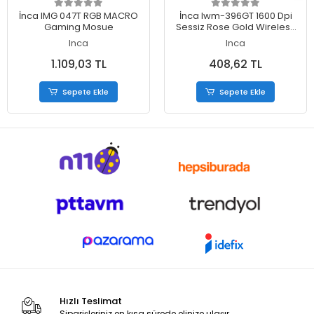
Sepete Ekle
Sepete Ekle
İnca IMG 047T RGB MACRO
İnca Iwm-396GT 1600 Dpi
Gaming Mosue
Sessiz Rose Gold Wireless
Mouse
Inca
Inca
1.109,03 TL
408,62 TL
Sepete Ekle
Sepete Ekle
Hızlı Teslimat
Siparişleriniz en kısa sürede elinize ulaşır.