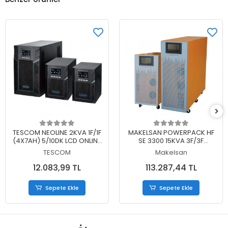
Sepete Ekle
Sepete Ekle
TESCOM NEOLINE 2KVA 1F/1F
MAKELSAN POWERPACK HF
(4X7AH) 5/10DK LCD ONLINE
SE 3300 15KVA 3F/3F
UPS
(40X7AH) 6/15 DK PF;1 LCD
TESCOM
Makelsan
ONLINE UPS (TRIFAZE)
12.083,99 TL
113.287,44 TL
Sepete Ekle
Sepete Ekle