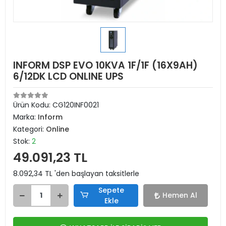
INFORM DSP EVO 10KVA 1F/1F (16X9AH)
6/12DK LCD ONLINE UPS
Ürün Kodu:
CG120INF0021
Marka:
Inform
Kategori:
Online
Stok:
2
49.091,23 TL
8.092,34 TL 'den başlayan taksitlerle
Sepete
Hemen Al
Ekle