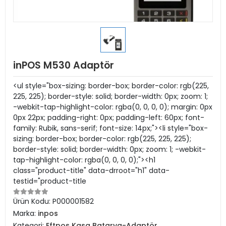
inPOS M530 Adaptör
<ul style="box-sizing: border-box; border-color: rgb(225,
225, 225); border-style: solid; border-width: 0px; zoom: 1;
-webkit-tap-highlight-color: rgba(0, 0, 0, 0); margin: 0px
0px 22px; padding-right: 0px; padding-left: 60px; font-
family: Rubik, sans-serif; font-size: 14px;"><li style="box-
sizing: border-box; border-color: rgb(225, 225, 225);
border-style: solid; border-width: 0px; zoom: 1; -webkit-
tap-highlight-color: rgba(0, 0, 0, 0);"><h1
class="product-title" data-drroot="h1" data-
testid="product-title
Ürün Kodu:
P000001582
Marka:
inpos
Kategori:
Eftpos Kasa Batarya-Adaptör