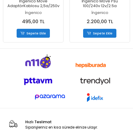
İngenico Move
İngenico Move Psu
AdaptörKablosu 2,5a/250v
100/240v 12v/2.5a
İngenico
İngenico
495,00 TL
2.200,00 TL
Sepete Ekle
Sepete Ekle
Hızlı Teslimat
Siparişleriniz en kısa sürede elinize ulaşır.