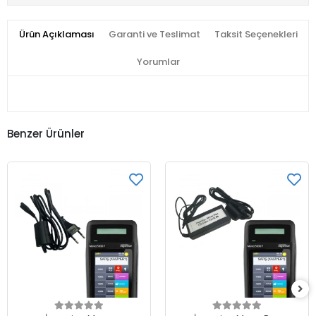
Ürün Açıklaması
Garanti ve Teslimat
Taksit Seçenekleri
Yorumlar
Benzer Ürünler
Sepete Ekle
Sepete Ekle