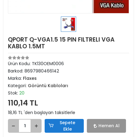
QPORT Q-VGA1.5 15 PIN FILTRELI VGA
KABLO 1.5MT
Ürün Kodu:
TK130OEM0006
Barkod:
8697980466142
Marka:
Flaxes
Kategori:
Görüntü Kabloları
Stok:
20
110,14 TL
18,16 TL 'den başlayan taksitlerle
Sepete
Hemen Al
Ekle