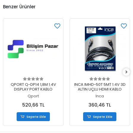
Benzer Ürünler
Sepete Ekle
Sepete Ekle
QPORT Q-DP14 1,8M 1.4V
INCA IMHD-50T 5MT 1.4V 3D
DISPLAY PORT KABLO
ALTIN UÇLU HDMI KABLO
Qport
Inca
520,66 TL
360,46 TL
Sepete Ekle
Sepete Ekle