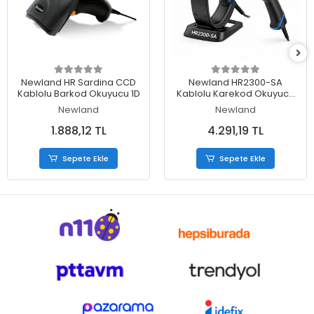
Sepete Ekle
Sepete Ekle
Newland HR Sardina CCD
Newland HR2300-SA
Kablolu Barkod Okuyucu 1D
Kablolu Karekod Okuyucu
USB Bağlantılı
Newland
Newland
1.888,12 TL
4.291,19 TL
Sepete Ekle
Sepete Ekle