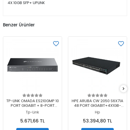
4X 10GB SFP+ UPLINK
Benzer Ürünler
Sepete Ekle
Sepete Ekle
TP-LINK OMADA ES210GMP 10
HPE ARUBA CW 2050 S6X71A
PORT GIGABIT + 8-PORT
48 PORT GIGABIT+4X1GB-
POE+ YÖNETİLEBİLİR 123W
2.5GB SFP UPLINK L2-L3
Tp-Link
Hp
POE METAL KASA SWITCH
YÖNETİLEBİLİR 410W POE
RACKMOU
5.671,66 TL
53.394,80 TL