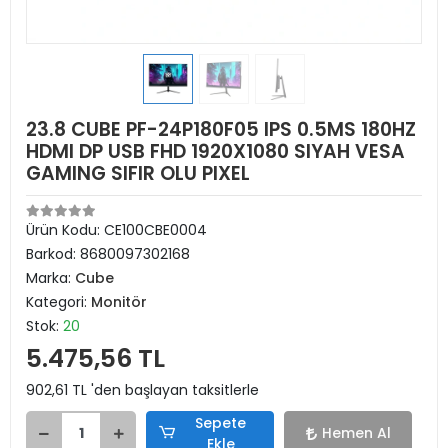
23.8 CUBE PF-24P180F05 IPS 0.5MS 180HZ
HDMI DP USB FHD 1920X1080 SIYAH VESA
GAMING SIFIR OLU PIXEL
Ürün Kodu:
CE100CBE0004
Barkod:
8680097302168
Marka:
Cube
Kategori:
Monitör
Stok:
20
5.475,56 TL
902,61 TL 'den başlayan taksitlerle
Sepete
Hemen Al
Ekle