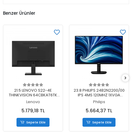
Benzer Ürünler
Sepete Ekle
Sepete Ekle
21.5 LENOVO S22-4E
23.8 PHILIPS 24B2N2200/00
THINKVISION 64CBKAT6TK
IPS 4MS 120MHZ 1XVGA
FHD 4MS 100HZ HDMI+VGA
1XHDMI 1XDP FHD 1920X1080
Lenovo
Philips
WLED MONITOR (3 YIL
HOPARLÖR VESA SİYAH (5 YIL
GARANTİ)
GARANTİ)
5.179,18 TL
5.664,37 TL
Sepete Ekle
Sepete Ekle