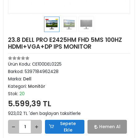
23.8 DELL PRO E2425HM FHD 5MS 100HZ
HDMI+VGA+DP IPS MONITOR
Ürün Kodu:
CE100DEL0225
Barkod:
5397184962428
Marka:
Dell
Kategori:
Monitör
Stok:
20
5.599,39 TL
923,02 TL 'den başlayan taksitlerle
Sepete
Hemen Al
Ekle