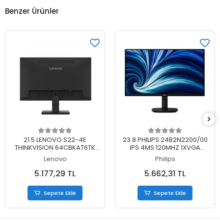
Benzer Ürünler
Sepete Ekle
Sepete Ekle
21.5 LENOVO S22-4E
23.8 PHILIPS 24B2N2200/00
THINKVISION 64CBKAT6TK
IPS 4MS 120MHZ 1XVGA
FHD 4MS 100HZ HDMI+VGA
1XHDMI 1XDP FHD 1920X1080
Lenovo
Philips
WLED MONITOR (3 YIL
HOPARLÖR VESA SİYAH (5 YIL
GARANTİ)
GARANTİ)
5.177,29 TL
5.662,31 TL
Sepete Ekle
Sepete Ekle