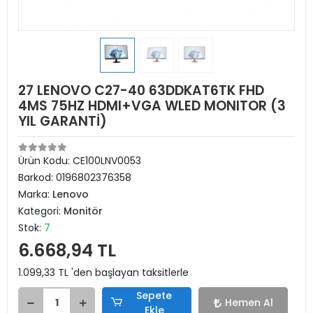
27 LENOVO C27-40 63DDKAT6TK FHD
4MS 75HZ HDMI+VGA WLED MONITOR (3
YIL GARANTİ)
Ürün Kodu:
CE100LNV0053
Barkod:
0196802376358
Marka:
Lenovo
Kategori:
Monitör
Stok:
7
6.668,94 TL
1.099,33 TL 'den başlayan taksitlerle
Sepete
Hemen Al
Ekle