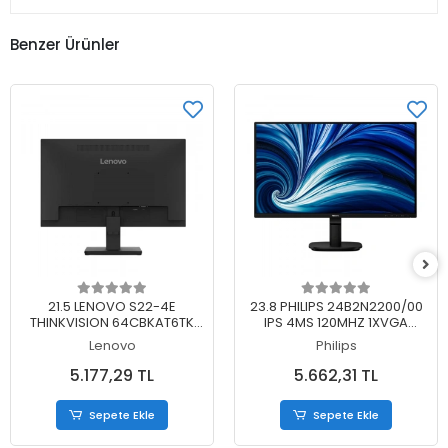
Benzer Ürünler
Sepete Ekle
Sepete Ekle
21.5 LENOVO S22-4E
23.8 PHILIPS 24B2N2200/00
THINKVISION 64CBKAT6TK
IPS 4MS 120MHZ 1XVGA
FHD 4MS 100HZ HDMI+VGA
1XHDMI 1XDP FHD 1920X1080
Lenovo
Philips
WLED MONITOR (3 YIL
HOPARLÖR VESA SİYAH (5 YIL
GARANTİ)
GARANTİ)
5.177,29 TL
5.662,31 TL
Sepete Ekle
Sepete Ekle