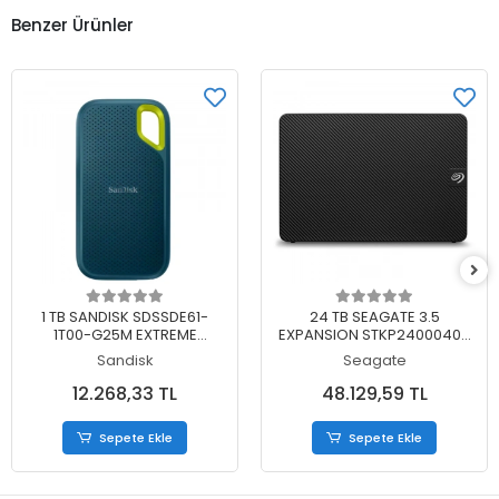
Benzer Ürünler
Sepete Ekle
Sepete Ekle
1 TB SANDISK SDSSDE61-
24 TB SEAGATE 3.5
1T00-G25M EXTREME
EXPANSION STKP24000400
TASINABILIR SSD
TAŞINABİLİR DİSK
Sandisk
Seagate
12.268,33 TL
48.129,59 TL
Sepete Ekle
Sepete Ekle