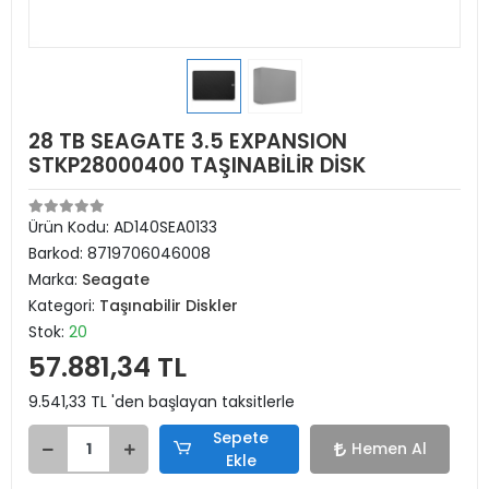
28 TB SEAGATE 3.5 EXPANSION
STKP28000400 TAŞINABİLİR DİSK
Ürün Kodu:
AD140SEA0133
Barkod:
8719706046008
Marka:
Seagate
Kategori:
Taşınabilir Diskler
Stok:
20
57.881,34 TL
9.541,33 TL 'den başlayan taksitlerle
Sepete
Hemen Al
Ekle