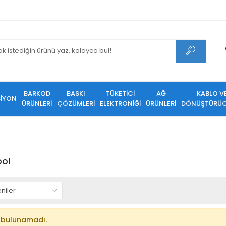
BARKOD
BASKI
TÜKETİCİ
AĞ
KABLO V
SİYON
ÜRÜNLERİ
ÇÖZÜMLERİ
ELEKTRONİĞİ
ÜRÜNLERİ
DÖNÜŞTÜRÜC
ool
 bulunamadı.