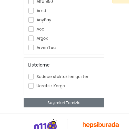
Alfa 950
Amd
AnyPay
Aoc
Argox
ArvenTec
Assur
Listeleme
Asus
ASYS
Sadece stoktakileri göster
Aztech
Ücretsiz Kargo
Banknote Master
Bebird
Seçimleri Temizle
Beko
Benq