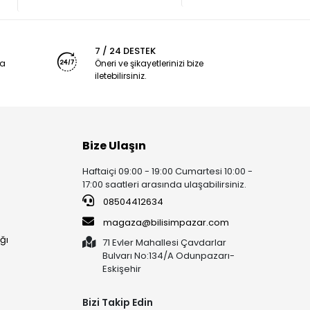
7 / 24 DESTEK
ya
Öneri ve şikayetlerinizi bize
iletebilirsiniz.
Bize Ulaşın
Haftaiçi 09:00 - 19:00 Cumartesi 10:00 -
17:00 saatleri arasında ulaşabilirsiniz.
08504412634
magaza@bilisimpazar.com
ğı
71 Evler Mahallesi Çavdarlar
Bulvarı No:134/A Odunpazarı-
Eskişehir
Bizi Takip Edin