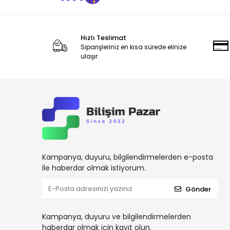
Bitdefender
Bluetti
Bory
Hızlı Teslimat
Siparişleriniz en kısa sürede elinize
Brother
ulaşır.
Canon
Cas Terazi
Ceopos
Codegen
Cube
Dahua
Kampanya, duyuru, bilgilendirmelerden e-posta
Dark
ile haberdar olmak istiyorum.
Datalogic
Gönder
Dbpos
Dell
Kampanya, duyuru ve bilgilendirmelerden
haberdar olmak için kayıt olun.