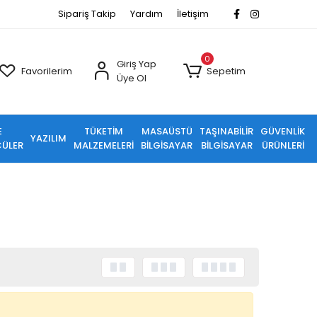
Sipariş Takip
Yardım
İletişim
0
Giriş Yap
Favorilerim
Sepetim
Üye Ol
E
TÜKETİM
MASAÜSTÜ
TAŞINABİLİR
GÜVENLİK
YAZILIM
ÜLER
MALZEMELERİ
BİLGİSAYAR
BİLGİSAYAR
ÜRÜNLERİ