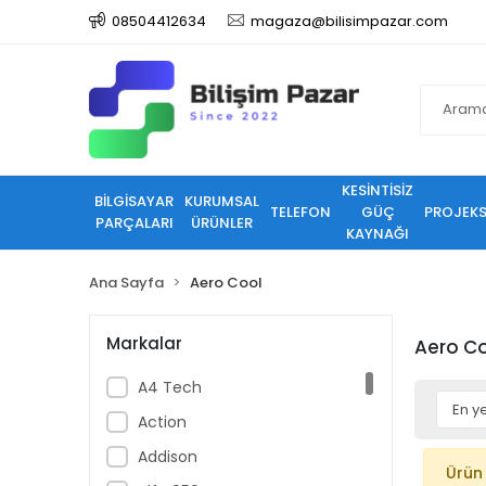
08504412634
magaza@bilisimpazar.com
KESİNTİSİZ
BİLGİSAYAR
KURUMSAL
TELEFON
GÜÇ
PROJEK
PARÇALARI
ÜRÜNLER
KAYNAĞI
Ana Sayfa
Aero Cool
Markalar
Aero C
A4 Tech
Action
Addison
Ürün