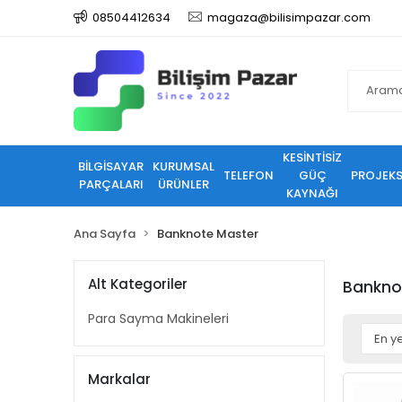
08504412634
magaza@bilisimpazar.com
KESİNTİSİZ
BİLGİSAYAR
KURUMSAL
TELEFON
GÜÇ
PROJEK
PARÇALARI
ÜRÜNLER
KAYNAĞI
Ana Sayfa
Banknote Master
Alt Kategoriler
Bankno
Para Sayma Makineleri
Markalar