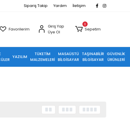
Sipariş Takip
Yardım
İletişim
0
Giriş Yap
Favorilerim
Sepetim
Üye Ol
E
TÜKETİM
MASAÜSTÜ
TAŞINABİLİR
GÜVENLİK
YAZILIM
ÜLER
MALZEMELERİ
BİLGİSAYAR
BİLGİSAYAR
ÜRÜNLERİ