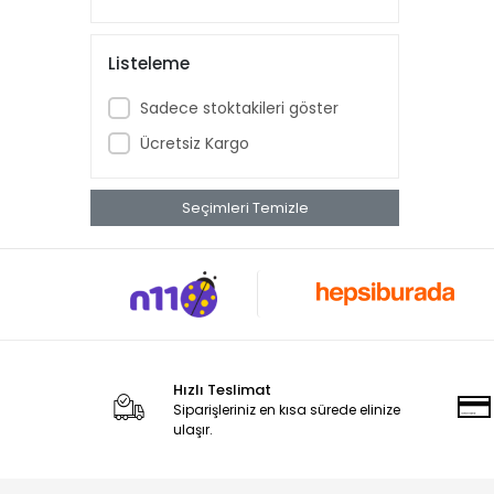
Bebird
Beko
Listeleme
Benq
Sadece stoktakileri göster
Bitdefender
Ücretsiz Kargo
Bluetti
Bory
Seçimleri Temizle
Brother
Canon
Cas Terazi
Ceopos
Codegen
Hızlı Teslimat
Cube
Siparişleriniz en kısa sürede elinize
ulaşır.
Dahua
Dark