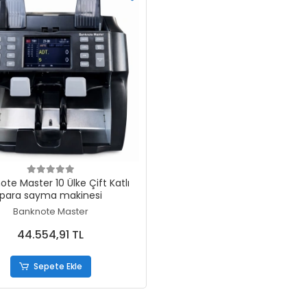
Sepete Ekle
te Master 10 Ülke Çift Katlı
para sayma makinesi
Banknote Master
44.554,91 TL
Sepete Ekle