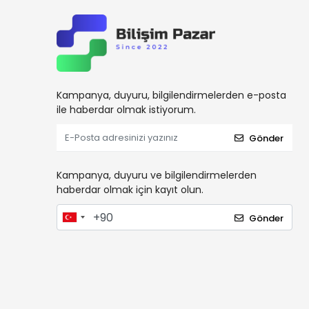
Datalogic
Dbpos
Dell
Digi Terazi
Kampanya, duyuru, bilgilendirmelerden e-posta
Digitus
ile haberdar olmak istiyorum.
Draytek
Gönder
DrBarkod.Com
Elzab
Kampanya, duyuru ve bilgilendirmelerden
Enpos
haberdar olmak için kayıt olun.
Eset
Gönder
Esonic
Everest
Flaxes
FlexSolar