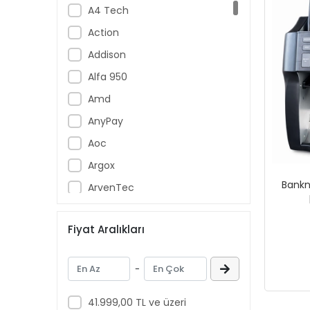
A4 Tech
Action
Addison
Alfa 950
Amd
AnyPay
Aoc
Argox
Bankno
ArvenTec
Assur
Fiyat Aralıkları
Asus
ASYS
-
Aztech
Banknote Master
41.999,00 TL ve üzeri