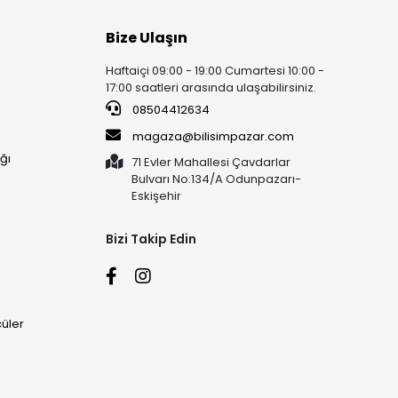
Bize Ulaşın
Haftaiçi 09:00 - 19:00 Cumartesi 10:00 -
17:00 saatleri arasında ulaşabilirsiniz.
08504412634
magaza@bilisimpazar.com
ğı
71 Evler Mahallesi Çavdarlar
Bulvarı No:134/A Odunpazarı-
Eskişehir
Bizi Takip Edin
üler