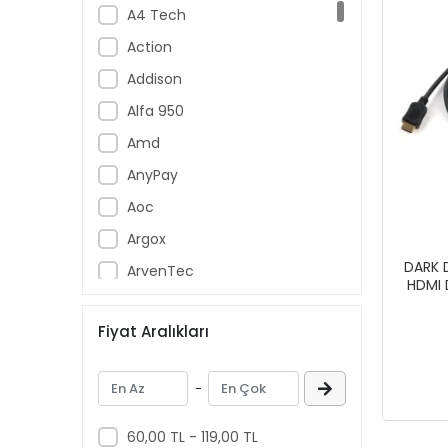
A4 Tech
Action
Addison
Alfa 950
Amd
AnyPay
Aoc
Argox
DARK 
ArvenTec
HDMI
Assur
Fiyat Aralıkları
Asus
ASYS
-
Aztech
Banknote Master
60,00 TL - 119,00 TL