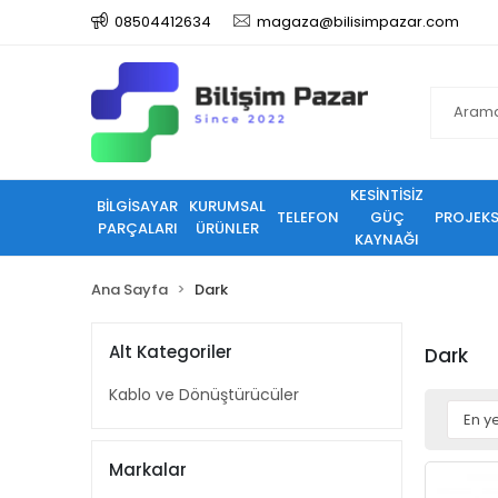
08504412634
magaza@bilisimpazar.com
KESİNTİSİZ
BİLGİSAYAR
KURUMSAL
TELEFON
GÜÇ
PROJEK
PARÇALARI
ÜRÜNLER
KAYNAĞI
Ana Sayfa
Dark
Alt Kategoriler
Dark
Kablo ve Dönüştürücüler
Markalar