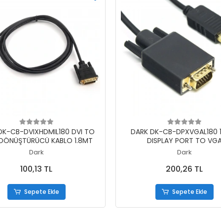
Sepete Ekle
Sepete Ekle
DK-CB-DVIXHDMIL180 DVI TO
DARK DK-CB-DPXVGAL180 
 DÖNÜŞTÜRÜCÜ KABLO 1.8MT
DISPLAY PORT TO VG
DÖNÜŞTÜRÜCÜ KABL
Dark
Dark
100,13 TL
200,26 TL
Sepete Ekle
Sepete Ekle