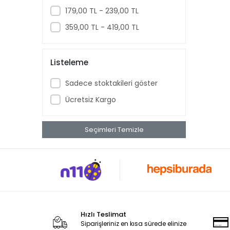
Bebird
179,00 TL - 239,00 TL
Beko
359,00 TL - 419,00 TL
Benq
Bitdefender
Listeleme
Bluetti
Sadece stoktakileri göster
Bory
Ücretsiz Kargo
Brother
Canon
Seçimleri Temizle
Cas Terazi
Ceopos
Codegen
Cube
Dahua
Hızlı Teslimat
Dark
Siparişleriniz en kısa sürede elinize