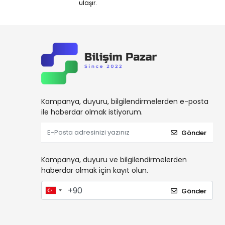
ulaşır.
Datalogic
Dbpos
Dell
Digi Terazi
Digitus
Draytek
Kampanya, duyuru, bilgilendirmelerden e-posta
DrBarkod.Com
ile haberdar olmak istiyorum.
Elzab
Gönder
Enpos
Eset
Kampanya, duyuru ve bilgilendirmelerden
Esonic
haberdar olmak için kayıt olun.
Everest
Gönder
Flaxes
FlexSolar