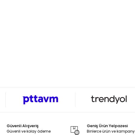
Güvenli Alışveriş
Geniş Ürün Yelpazesi
Güvenli ve kolay ödeme
Binlerce ürün ve kampan