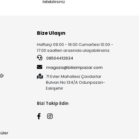
iletebilirsiniz.
Bize Ulaşın
Haftaiçi 09:00 - 19:00 Cumartesi 10:00 -
17:00 saatleri arasında ulaşabilirsiniz.
08504412634
magaza@bilisimpazar.com
ğı
71 Evler Mahallesi Çavdarlar
Bulvarı No:134/A Odunpazarı-
Eskişehir
Bizi Takip Edin
üler