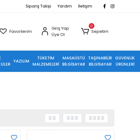
Sipariş Takip
Yardım
İletişim
0
Giriş Yap
Favorilerim
Sepetim
Üye Ol
E
TÜKETİM
MASAÜSTÜ
TAŞINABİLİR
GÜVENLİK
YAZILIM
ÜLER
MALZEMELERİ
BİLGİSAYAR
BİLGİSAYAR
ÜRÜNLERİ