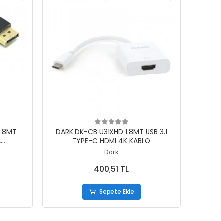
Sepete Ekle
1.8MT
DARK DK-CB U31XHD 1.8MT USB 3.1
A
TYPE-C HDMI 4K KABLO
O
Dark
400,51 TL
Sepete Ekle