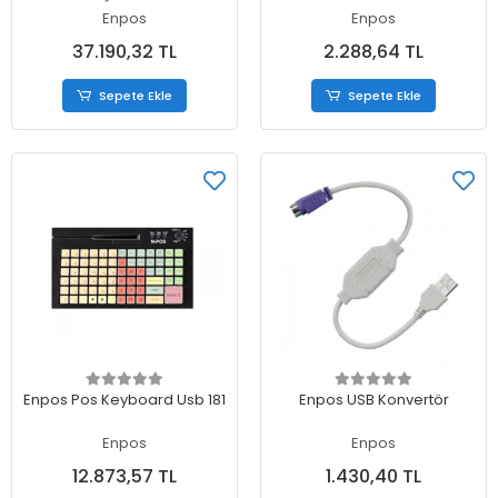
Enpos
Enpos
37.190,32 TL
2.288,64 TL
Sepete Ekle
Sepete Ekle
Sepete Ekle
Sepete Ekle
Enpos Pos Keyboard Usb 181
Enpos USB Konvertör
Enpos
Enpos
12.873,57 TL
1.430,40 TL