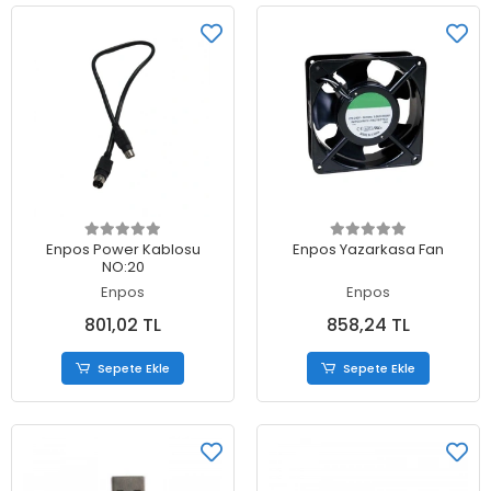
Sepete Ekle
Sepete Ekle
Enpos Power Kablosu
Enpos Yazarkasa Fan
NO:20
Enpos
Enpos
801,02 TL
858,24 TL
Sepete Ekle
Sepete Ekle