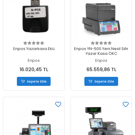
Sepete Ekle
Sepete Ekle
Enpos Yazarkasa Ekü
Enpos YN-500 Yeni Nesil Sıfır
Yazar Kasa ÖKC
Enpos
Enpos
16.020,45 TL
65.559,86 TL
Sepete Ekle
Sepete Ekle