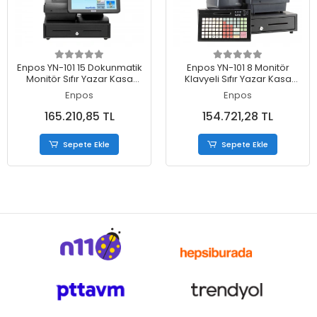
Sepete Ekle
Sepete Ekle
Enpos YN-101 15 Dokunmatik
Enpos YN-101 8 Monitör
Monitör Sıfır Yazar Kasa
Klavyeli Sıfır Yazar Kasa
ÖKC
ÖKC
Enpos
Enpos
165.210,85 TL
154.721,28 TL
Sepete Ekle
Sepete Ekle