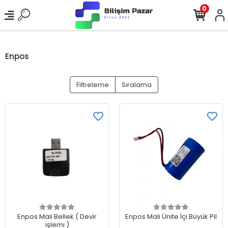
0
Enpos
Filtreleme
Sıralama
Sepete Ekle
Sepete Ekle
Enpos Mali Bellek ( Devir
Enpos Mali Ünite İçi Büyük Pil
işlemi )