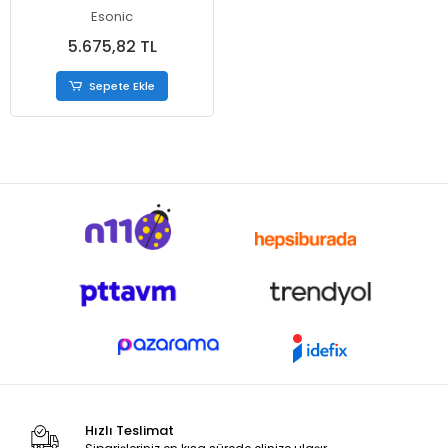
6.NESİL CPU DESTEKLER (BULK
Esonic
- KUTUSUZ )
5.675,82 TL
Sepete Ekle
Hızlı Teslimat