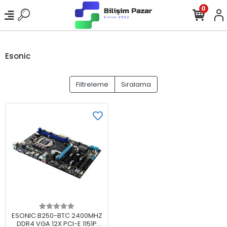
0
Esonic
Filtreleme
Sıralama
Sepete Ekle
ESONIC B250-BTC 2400MHZ
DDR4 VGA 12X PCI-E 1151P