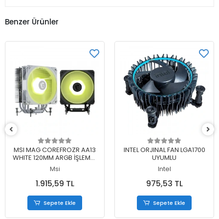
Benzer Ürünler
Sepete Ekle
Sepete Ekle
MSI MAG COREFROZR AA13
INTEL ORJINAL FAN LGA1700
WHITE 120MM ARGB İŞLEMCİ
UYUMLU
HAVA SOĞUTUCU
Msi
Intel
1.915,59 TL
975,53 TL
Sepete Ekle
Sepete Ekle