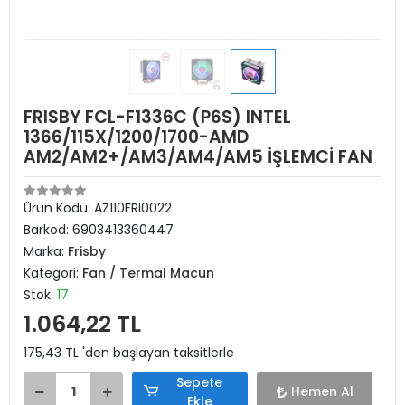
FRISBY FCL-F1336C (P6S) INTEL
1366/115X/1200/1700-AMD
AM2/AM2+/AM3/AM4/AM5 İŞLEMCİ FAN
Ürün Kodu:
AZ110FRI0022
Barkod:
6903413360447
Marka:
Frisby
Kategori:
Fan / Termal Macun
Stok:
17
1.064,22 TL
175,43 TL 'den başlayan taksitlerle
Sepete
Hemen Al
Ekle