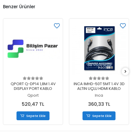
Benzer Ürünler
Sepete Ekle
Sepete Ekle
QPORT Q-DP14 1,8M 1.4V
INCA IMHD-50T 5MT 1.4V 3D
DISPLAY PORT KABLO
ALTIN UÇLU HDMI KABLO
Qport
Inca
520,47 TL
360,33 TL
Sepete Ekle
Sepete Ekle