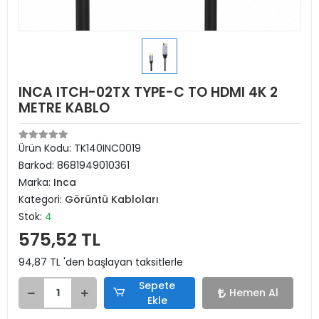
INCA ITCH-02TX TYPE-C TO HDMI 4K 2
METRE KABLO
Ürün Kodu:
TK140INC0019
Barkod:
8681949010361
Marka:
Inca
Kategori:
Görüntü Kabloları
Stok:
4
575,52 TL
94,87 TL 'den başlayan taksitlerle
Sepete
Hemen Al
Ekle