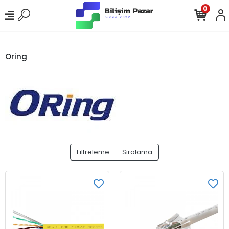
0
Oring
Filtreleme
Sıralama