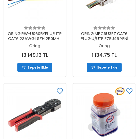
Sepete Ekle
Sepete Ekle
ORING RW-U0605YEL U/UTP
ORING MPC6U3EZ CAT6
CAT6 23AWG LSZH 250MHZ
PLUG U/UTP EZRJ45 YENİ
500 METRE BAKIR SARI RENK
NESİL ALTIN UÇ KONNEKTÖR
Oring
Oring
NETWORK KABLOSU
100 LÜ PAKET
13.149,13 TL
1.134,75 TL
Sepete Ekle
Sepete Ekle