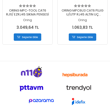
Sepete Ekle
Sepete Ekle
ORING MPC-TOOL CAT6
ORING MPC6U3 CAT6 PLUG
RJ11/ EZRJ45 SIKMA PENSESİ
U/UTP RJ45 ALTIN UÇ
KONNEKTÖR 100 LÜ PAKET
Oring
Oring
3.049,64 TL
1.063,83 TL
Sepete Ekle
Sepete Ekle