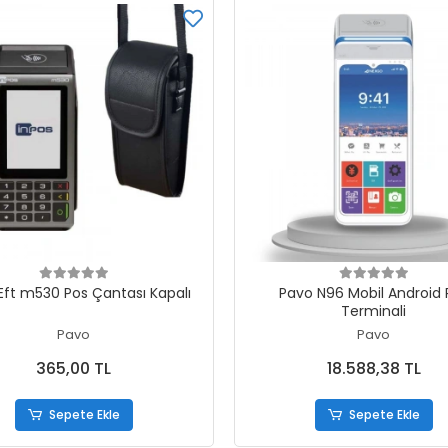
Sepete Ekle
Sepete Ekle
Eft m530 Pos Çantası Kapalı
Pavo N96 Mobil Android 
Terminali
Pavo
Pavo
365,00 TL
18.588,38 TL
Sepete Ekle
Sepete Ekle