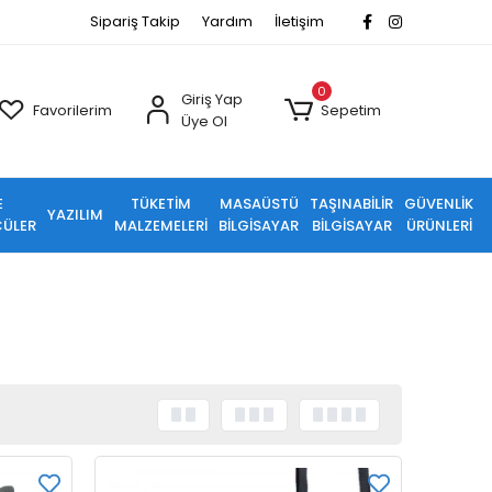
Sipariş Takip
Yardım
İletişim
0
Giriş Yap
Favorilerim
Sepetim
Üye Ol
E
TÜKETİM
MASAÜSTÜ
TAŞINABİLİR
GÜVENLİK
YAZILIM
ÜLER
MALZEMELERİ
BİLGİSAYAR
BİLGİSAYAR
ÜRÜNLERİ