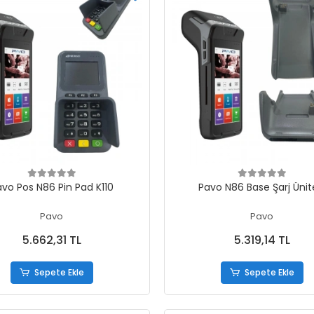
Sepete Ekle
Sepete Ekle
avo Pos N86 Pin Pad K110
Pavo N86 Base Şarj Ünit
Pavo
Pavo
5.662,31 TL
5.319,14 TL
Sepete Ekle
Sepete Ekle