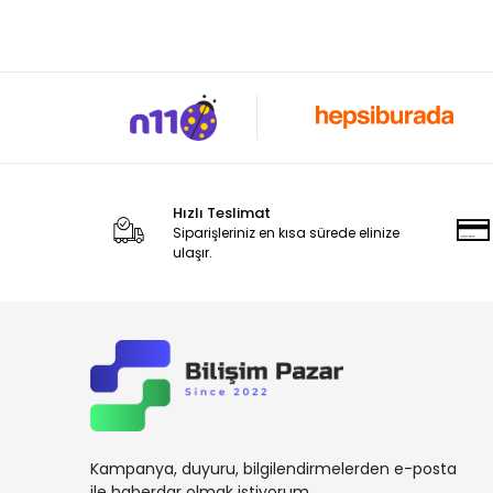
Cube
Dahua
Dark
Datalogic
Dbpos
Dell
Hızlı Teslimat
Digi Terazi
Siparişleriniz en kısa sürede elinize
Digitus
ulaşır.
Draytek
DrBarkod.Com
Elzab
Enpos
Eset
Esonic
Kampanya, duyuru, bilgilendirmelerden e-posta
ile haberdar olmak istiyorum.