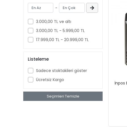
ASYS
-
Aztech
Banknote Master
3.000,00 TL ve altı
Bebird
3.000,00 TL - 5.999,00 TL
Beko
17.999,00 TL - 20.999,00 TL
Benq
Bitdefender
Listeleme
Bluetti
Sadece stoktakileri göster
Bory
Ücretsiz Kargo
İnpos 
Brother
Canon
Seçimleri Temizle
Cas Terazi
Ceopos
Codegen