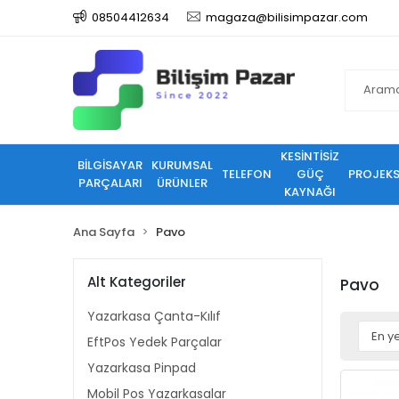
08504412634
magaza@bilisimpazar.com
KESİNTİSİZ
BİLGİSAYAR
KURUMSAL
TELEFON
GÜÇ
PROJEK
PARÇALARI
ÜRÜNLER
KAYNAĞI
Ana Sayfa
Pavo
Alt Kategoriler
Pavo
Yazarkasa Çanta-Kılıf
EftPos Yedek Parçalar
Yazarkasa Pinpad
Mobil Pos Yazarkasalar