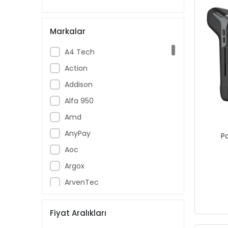
Markalar
A4 Tech
Action
Addison
Alfa 950
Amd
AnyPay
P
Aoc
Argox
ArvenTec
Assur
Fiyat Aralıkları
Asus