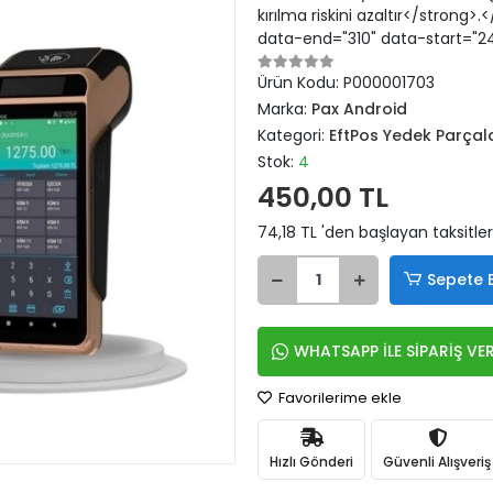
kırılma riskini azaltır</strong
data-end="310" data-start="24
Ürün Kodu:
P000001703
Marka:
Pax Android
Kategori:
EftPos Yedek Parçal
Stok:
4
450,00 TL
74,18 TL 'den başlayan taksitler
Sepete 
WHATSAPP İLE SİPARİŞ VE
Favorilerime ekle
Hızlı Gönderi
Güvenli Alışveriş