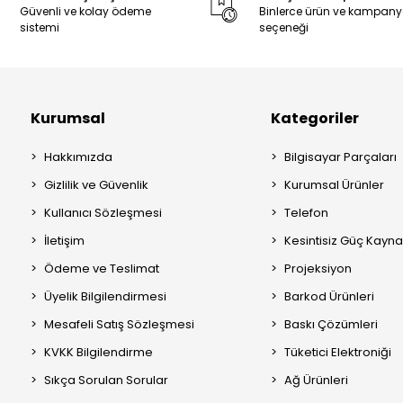
Güvenli ve kolay ödeme
Binlerce ürün ve kampan
sistemi
seçeneği
Kurumsal
Kategoriler
Hakkımızda
Bilgisayar Parçaları
Gizlilik ve Güvenlik
Kurumsal Ürünler
Kullanıcı Sözleşmesi
Telefon
İletişim
Kesintisiz Güç Kayna
Ödeme ve Teslimat
Projeksiyon
Üyelik Bilgilendirmesi
Barkod Ürünleri
Mesafeli Satış Sözleşmesi
Baskı Çözümleri
KVKK Bilgilendirme
Tüketici Elektroniği
Sıkça Sorulan Sorular
Ağ Ürünleri