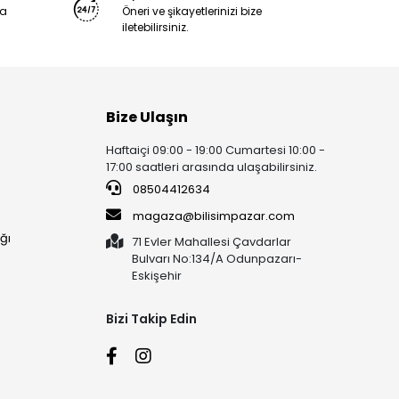
ya
Öneri ve şikayetlerinizi bize
iletebilirsiniz.
Bize Ulaşın
Haftaiçi 09:00 - 19:00 Cumartesi 10:00 -
17:00 saatleri arasında ulaşabilirsiniz.
08504412634
magaza@bilisimpazar.com
ğı
71 Evler Mahallesi Çavdarlar
Bulvarı No:134/A Odunpazarı-
Eskişehir
Bizi Takip Edin