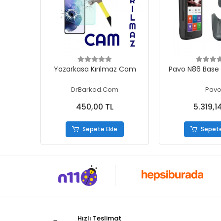
Sepete Ekle
Sepete
Yazarkasa Kırılmaz Cam
Pavo N86 Base Ş
DrBarkod.Com
Pav
450,00 TL
5.319,1
Sepete Ekle
Sepete
Hızlı Teslimat