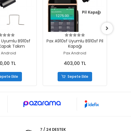
epete Ekle
Sepete Ekle
f Uyumlu B910sf
Pax A910sf Uyumlu B910sf Pil
Pax A
 Kapak Takım
Kapağı
 Android
Pax Android
0,00 TL
403,00 TL
epete Ekle
Sepete Ekle
7 / 24 DESTEK