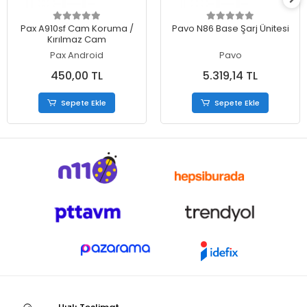
Sepete Ekle
Sepete Ekle
Pax A910sf Cam Koruma /
Pavo N86 Base Şarj Ünitesi
Kırılmaz Cam
Pax Android
Pavo
450,00 TL
5.319,14 TL
Sepete Ekle
Sepete Ekle