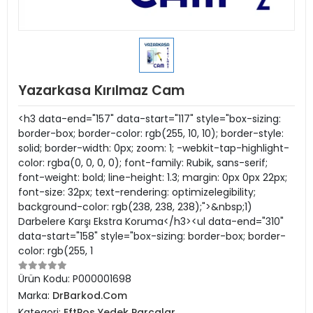
Yazarkasa Kırılmaz Cam
<h3 data-end="157" data-start="117" style="box-sizing:
border-box; border-color: rgb(255, 10, 10); border-style:
solid; border-width: 0px; zoom: 1; -webkit-tap-highlight-
color: rgba(0, 0, 0, 0); font-family: Rubik, sans-serif;
font-weight: bold; line-height: 1.3; margin: 0px 0px 22px;
font-size: 32px; text-rendering: optimizelegibility;
background-color: rgb(238, 238, 238);">&nbsp;1)
Darbelere Karşı Ekstra Koruma</h3><ul data-end="310"
data-start="158" style="box-sizing: border-box; border-
color: rgb(255, 1
Ürün Kodu:
P000001698
Marka:
DrBarkod.Com
Kategori:
EftPos Yedek Parçalar