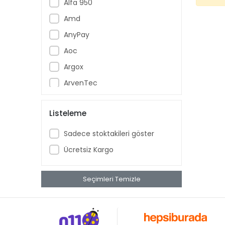
Alfa 950
Amd
AnyPay
Aoc
Argox
ArvenTec
Assur
Listeleme
Asus
ASYS
Sadece stoktakileri göster
Aztech
Ücretsiz Kargo
Banknote Master
Bebird
Seçimleri Temizle
Beko
Benq