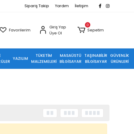
Sipariş Takip
Yardım
İletişim
0
Giriş Yap
Favorilerim
Sepetim
Üye Ol
E
TÜKETİM
MASAÜSTÜ
TAŞINABİLİR
GÜVENLİK
YAZILIM
ÜLER
MALZEMELERİ
BİLGİSAYAR
BİLGİSAYAR
ÜRÜNLERİ