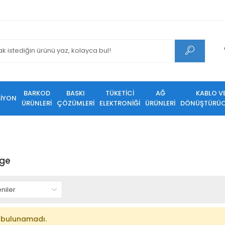
BARKOD
BASKI
TÜKETİCİ
AĞ
KABLO V
SİYON
ÜRÜNLERİ
ÇÖZÜMLERİ
ELEKTRONİĞİ
ÜRÜNLERİ
DÖNÜŞTÜRÜC
ge
 bulunamadı.