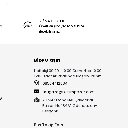
7 / 24 DESTEK
ya
Öneri ve şikayetlerinizi bize
iletebilirsiniz.
Bize Ulaşın
Haftaiçi 09:00 - 19:00 Cumartesi 10:00 -
17:00 saatleri arasında ulaşabilirsiniz.
08504412634
magaza@bilisimpazar.com
ğı
71 Evler Mahallesi Çavdarlar
Bulvarı No:134/A Odunpazarı-
Eskişehir
Bizi Takip Edin