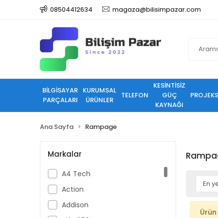
08504412634
magaza@bilisimpazar.com
KESİNTİSİZ
BİLGİSAYAR
KURUMSAL
TELEFON
GÜÇ
PROJEK
PARÇALARI
ÜRÜNLER
KAYNAĞI
Ana Sayfa
Rampage
Markalar
Rampa
A4 Tech
Action
Addison
Ürün