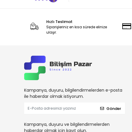
Bitdefender
Bluetti
Bory
Hızlı Teslimat
Siparişleriniz en kısa sürede elinize
Brother
ulaşır.
Canon
Cas Terazi
Ceopos
Codegen
Cube
Dahua
Kampanya, duyuru, bilgilendirmelerden e-posta
Dark
ile haberdar olmak istiyorum.
Datalogic
Gönder
Dbpos
Dell
Kampanya, duyuru ve bilgilendirmelerden
haberdar olmak için kayıt olun.