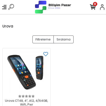
0
Urova
Filtreleme
Sıralama
Sepete Ekle
Urova CT48, 4”, A12, 4/64GB,
WiFi, Pwr